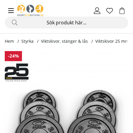
Hem
Styrka
Viktskivor, stänger & lås
Viktskivor 25 mm
Produktbilder Viktskivor 25 mm, 2 x 1,25 kg
-24%