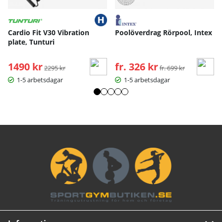
Cardio Fit V30 Vibration
Poolöverdrag Rörpool, Intex
plate, Tunturi
1490 kr
Ordinarie pris:
fr. 326 kr
Ordinarie pris:
2295 kr
fr. 699 kr
1-5 arbetsdagar
1-5 arbetsdagar