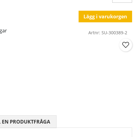
Lägg i varukorgen
gar
Artnr:
SU-300389-2
 0 AV 5 ANTAL BETYG 0
L EN PRODUKTFRÅGA