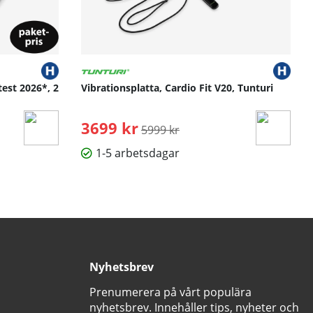
test 2026*, 2
Vibrationsplatta, Cardio Fit V20, Tunturi
3699 kr
Ordinarie pris:
5999 kr
1-5 arbetsdagar
Nyhetsbrev
Prenumerera på vårt populära
nyhetsbrev. Innehåller tips, nyheter och