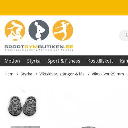
Motion
Styrka
Sport & Fitness
Kosttillskott
Ka
Hem
Styrka
Viktskivor, stänger & lås
Viktskivor 25 mm
Produktbilder Viktskivor 25 mm, 2 x 20 kg