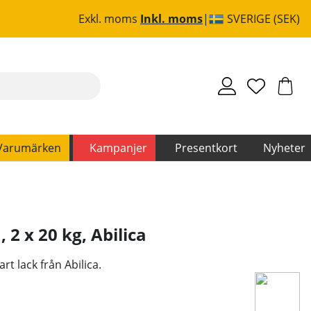
Exkl. moms
Inkl. moms
SVERIGE (SEK)
Varumärken
Kampanjer
Presentkort
Nyheter
 2 x 20 kg
,
Abilica
rt lack från Abilica.