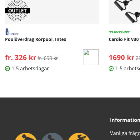
Poolöverdrag Rörpool, Intex
Cardio Fit V30
fr. 326 kr
Ordinarie pris:
1690 kr
O
fr. 699 kr
2
1-5 arbetsdagar
1-5 arbet
Informatio
Vanliga fråg