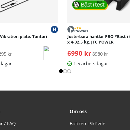
 Vibration plate, Tunturi
Justerbara hantlar PRO *Bäst i 
x 4-32.5 kg, JTC POWER
rdinarie pris:
6990 kr
Ordinarie pris:
295 kr
8980 kr
sdagar
1-5 arbetsdagar
n
Om oss
or / FAQ
Butiken i Skövde