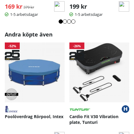
169 kr
Ordinarie pris:
199 kr
379 kr
1-5 arbetsdagar
1-5 arbetsdagar
Andra köpte även
-52%
-26%
Poolöverdrag Rörpool, Intex
Cardio Fit V30 Vibration
plate, Tunturi