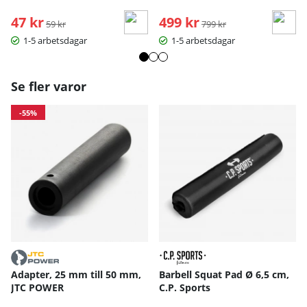
47 kr
Ordinarie pris:
499 kr
Ordinarie pris:
59 kr
799 kr
1-5 arbetsdagar
1-5 arbetsdagar
Se fler varor
-55%
Adapter, 25 mm till 50 mm,
Barbell Squat Pad Ø 6,5 cm,
JTC POWER
C.P. Sports