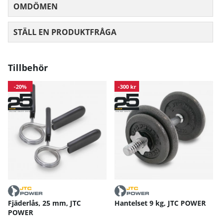
OMDÖMEN
MEDELBETYG 0 AV 5 ANTAL BETYG 0
STÄLL EN PRODUKTFRÅGA
Tillbehör
-20%
-300 kr
Fjäderlås, 25 mm, JTC
Hantelset 9 kg, JTC POWER
POWER