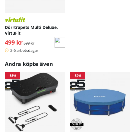
Dörrtrapets Multi Deluxe,
VirtuFit
499 kr
Ordinarie pris:
599 kr
2-6 arbetsdagar
Andra köpte även
-35%
-52%