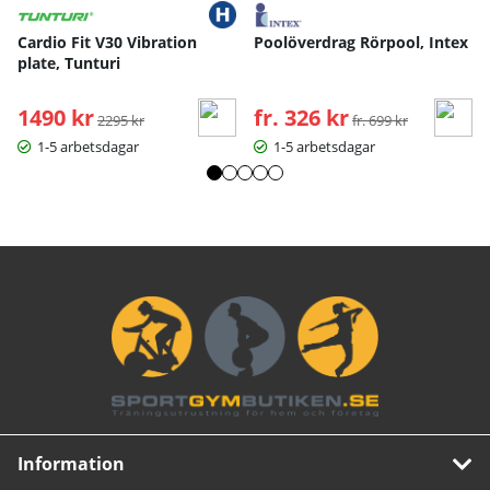
Cardio Fit V30 Vibration
Poolöverdrag Rörpool, Intex
plate, Tunturi
1490 kr
Ordinarie pris:
fr. 326 kr
Ordinarie pris:
2295 kr
fr. 699 kr
1-5 arbetsdagar
1-5 arbetsdagar
Information