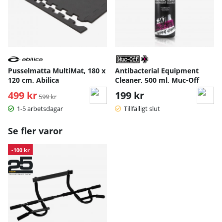
Pusselmatta MultiMat, 180 x
Antibacterial Equipment
120 cm, Abilica
Cleaner, 500 ml, Muc-Off
499 kr
Ordinarie pris:
199 kr
599 kr
1-5 arbetsdagar
Tillfälligt slut
Se fler varor
-100 kr