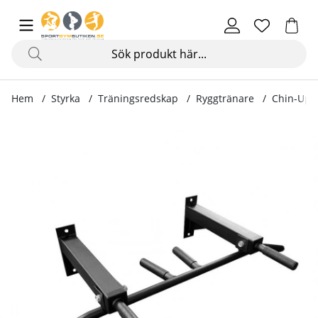
Hem
Styrka
Träningsredskap
Ryggtränare
Chin-Up 
Produktbilder Chin-Up Bar LCR1103