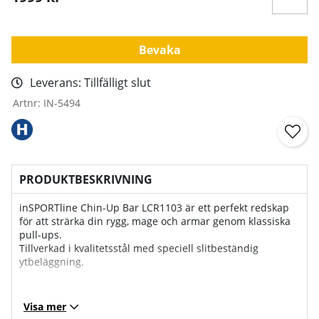
Bevaka
Leverans:
Tillfälligt slut
Artnr:
IN-5494
PRODUKTBESKRIVNING
inSPORTline Chin-Up Bar LCR1103 är ett perfekt redskap
för att strärka din rygg, mage och armar genom klassiska
pull-ups.
Tillverkad i kvalitetsstål med speciell slitbeständig
ytbeläggning.
Tack vare att denna modell har 3 olika grepp får du
möjlighet att fokusera på flera muskelområden och har en
Visa mer
viktkapacitet på hela 120 kg.