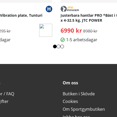
 Vibration plate, Tunturi
Justerbara hantlar PRO *Bäst i 
x 4-32.5 kg, JTC POWER
rdinarie pris:
6990 kr
Ordinarie pris:
295 kr
8980 kr
sdagar
1-5 arbetsdagar
n
Om oss
or / FAQ
Butiken i Skövde
ifter
Cookies
Om Sportgymbutiken
Jobba hos oss