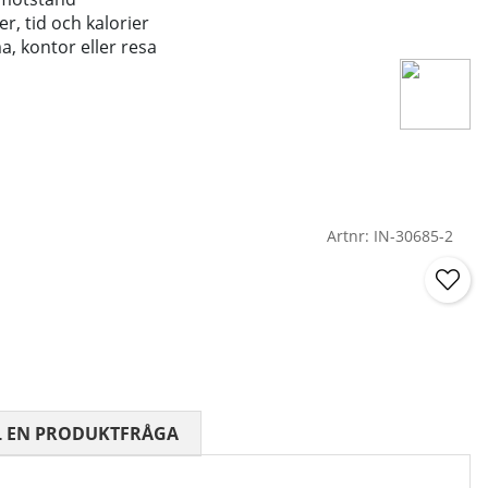
er, tid och kalorier
, kontor eller resa
Artnr:
IN-30685-2
 0 AV 5 ANTAL BETYG 0
L EN PRODUKTFRÅGA