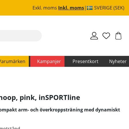
Exkl. moms
Inkl. moms
SVERIGE (SEK)
Varumärken
Kampanjer
Presentkort
Nyheter
hoop, pink
,
inSPORTline
Kompakt arm‑ och överkroppsträning med dynamiskt
 motstånd