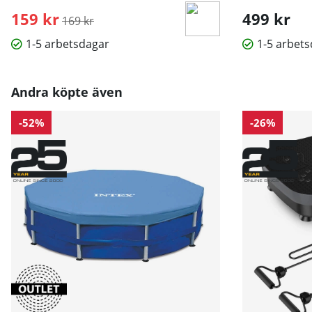
159 kr
Ordinarie pris:
499 kr
169 kr
1-5 arbetsdagar
1-5 arbet
Andra köpte även
-52%
-26%