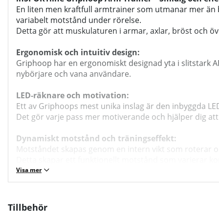
En liten men kraftfull armtrainer som utmanar mer än 
variabelt motstånd under rörelse.
Detta gör att muskulaturen i armar, axlar, bröst och öve
Ergonomisk och intuitiv design:
Griphoop har en ergonomiskt designad yta i slitstark A
nybörjare och vana användare.
LED‑räknare och motivation:
Ett av Griphoops mest unika inslag är den inbyggda LED
Det gör varje pass mer motiverande och hjälper dig att f
Dynamiskt motstånd och träningseffekt:
Motståndet skapas genom en intern vikt som roterar och 
Detta skapar ett funktionellt motstånd som varierar kont
Visa mer
Material och konstruktion:
Materialen inkluderar ABS, nylon och polykarbonat, vil
Den kompakta designen gör att Griphoop enkelt kan t
Tillbehör