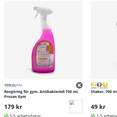
Träningsfördelar:
Griphoop kombinerar greppstyrka med funktionell överkr
stora redskap eller vikter.
Muskelgrupper och rörelser:
- Grepp‑ och underarmsstyrka
- Biceps och triceps
- Axelns muskler (deltoider)
- Bröst och övre ryggstabilitet
- Koordination och rörelsekontroll i överkropp och kär
Tekniska specifikationer:
- Roterande vikt: 224,4 g
- Yttre greppsdiameter: 19 cm
- Material: ABS, nylon, polykarbonat
- LED‑räknare visar: tid, repetitioner, kalorier
Rengöring för gym, Antibakteriell 750 ml,
Shaker, 700 m
- Strömförsörjning: 1×LR44 (inkluderad) + 3×AAA (ingår 
Prosan Gym
- Skruvmejsel för batteribyte ingår
179 kr
49 kr
1-5 arbetsdagar
1-5 arbet