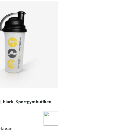
oppsträning och är ett perfekt tillbehör om du vill förbätt
na
l, black, Sportgymbutiken
ej)
sdagar