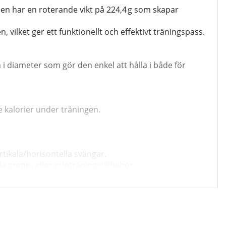
en har en roterande vikt på 224,4 g som skapar
 vilket ger ett funktionellt och effektivt träningspass.
i diameter som gör den enkel att hålla i både för
e kalorier under träningen.
rtikala/horisontella svängar.
a grepp‑ eller gripträningstillbehör.
ler på resan.