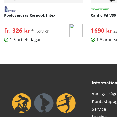
Poolöverdrag Rörpool, Intex
Cardio Fit V30
fr. 326 kr
Ordinarie pris:
1690 kr
O
fr. 699 kr
2
1-5 arbetsdagar
1-5 arbet
Informatio
Vanliga fråg
Kontaktuppg
Service
Leasing