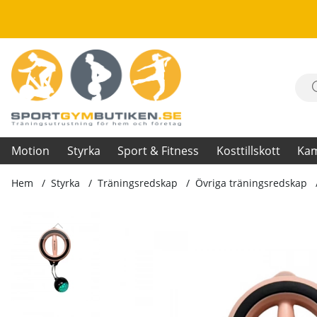
Motion
Styrka
Sport & Fitness
Kosttillskott
Ka
Hem
Styrka
Träningsredskap
Övriga träningsredskap
Produktbilder Arm Trainer Griphoop, pink