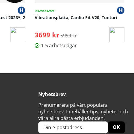
test 2026*, 2
Vibrationsplatta, Cardio Fit V20, Tunturi
3699 kr
Ordinarie pris:
5999 kr
1-5 arbetsdagar
Nyhetsbrev
Prenumerera på vårt populära
nyhetsbrev. Innehåller tips, nyheter och
våra allra bästa erbjudanden.
OK