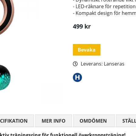
- LED‑räknare för repetition
- Kompakt design för hemma
499
kr
Bevaka
Leverans:
Lanseras
CIFIKATION
MER INFO
OMDÖMEN
MEDELBETYG
STÄL
tiv träningsring för funktionell överkroppsträning!