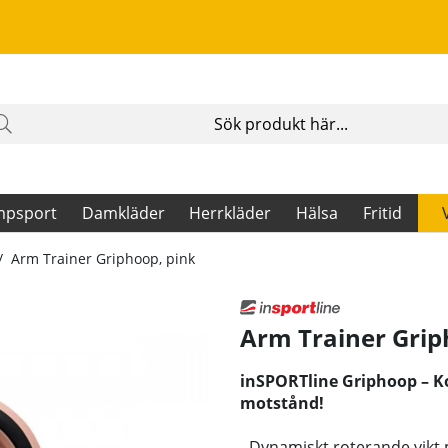
mpsport
Damkläder
Herrkläder
Hälsa
Fritid
Arm Trainer Griphoop, pink
Arm Trainer Grip
inSPORTline Griphoop – 
motstånd!
- Dynamiskt roterande vikt