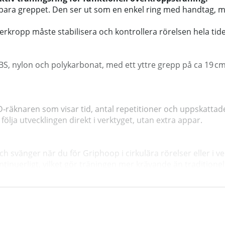
bara greppet. Den ser ut som en enkel ring med handtag, m
rkropp måste stabilisera och kontrollera rörelsen hela tiden,
BS, nylon och polykarbonat, med ett yttre grepp på ca 19 cm 
‑räknaren som visar tid, antal repetitioner och uppskattad
ölja utvecklingen direkt i verktyget, utan extra appar.
svänger när du för Griphoop i cirkulära rörelser eller i ve
inuerligt, vilket gör träningen mer krävande än traditionell
ket ger både hållbarhet och komfort i greppet.
as med och användas var som helst — hemma, på kontoret el