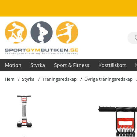
Motion
Styrka
Sport & Fitness
Kosttillskott
Hem
Styrka
Träningsredskap
Övriga träningsredskap
Produktbilder Chest Expander