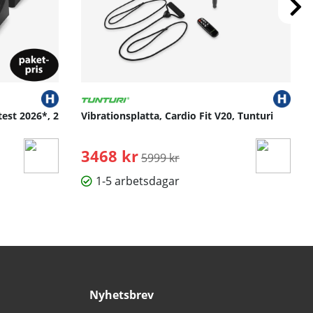
test 2026*, 2
Vibrationsplatta, Cardio Fit V20, Tunturi
3468 kr
Ordinarie pris:
5999 kr
1-5 arbetsdagar
Nyhetsbrev