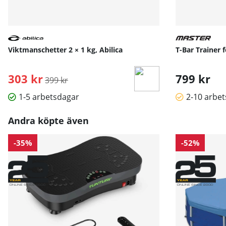
Viktmanschetter 2 × 1 kg, Abilica
T-Bar Trainer 
303 kr
Ordinarie pris:
799 kr
399 kr
1-5 arbetsdagar
2-10 arbe
Andra köpte även
-35%
-52%