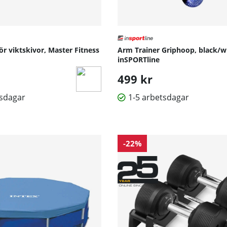
för viktskivor, Master Fitness
Arm Trainer Griphoop, black/w
inSPORTline
499 kr
tsdagar
1-5 arbetsdagar
-22%