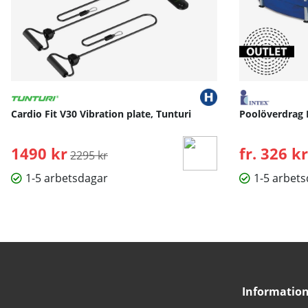
Cardio Fit V30 Vibration plate, Tunturi
Poolöverdrag 
1490 kr
Ordinarie pris:
fr. 326 kr
2295 kr
1-5 arbetsdagar
1-5 arbet
Informatio