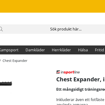
Kampsport
Damkläder
Herrkläder
Hälsa
Fritid
Chest Expander
Chest Expander
,
Ett mångsidigt träningsre
Inkluderar även ett fotfäste
använda armarna.