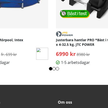
Rörpool, Intex
Justerbara hantlar PRO *Bäst i 
x 4-32.5 kg, JTC POWER
Ordinarie pris:
6990 kr
Ordinarie pris:
fr. 699 kr
8980 kr
sdagar
1-5 arbetsdagar
n
Om oss