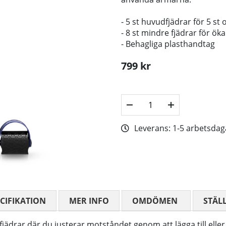
- 5 st huvudfjädrar för 5 st
- 8 st mindre fjädrar för ök
- Behagliga plasthandtag
799
kr
Leverans:
1-5 arbetsdag
CIFIKATION
MER INFO
OMDÖMEN
MEDELBETYG
STÄL
jädrar där du justerar motståndet genom att lägga till eller 