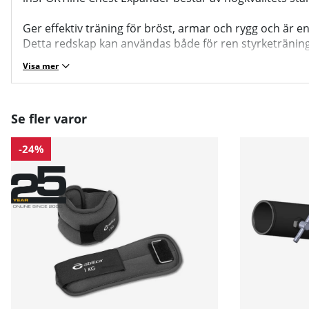
Ger effektiv träning för bröst, armar och rygg och är e
Detta redskap kan användas både för ren styrketräning
Visa mer
Se fler varor
-24%