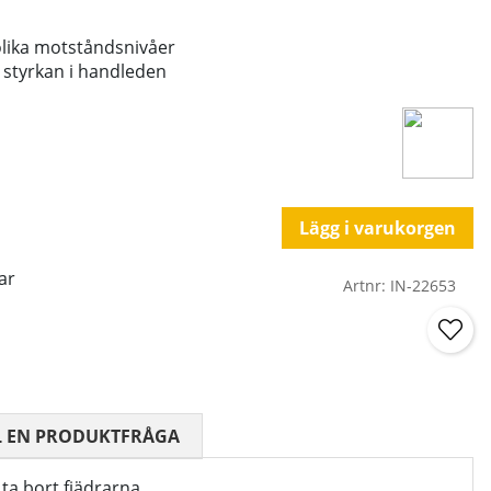
 olika motståndsnivåer
a styrkan i handleden
Lägg i varukorgen
ar
Artnr:
IN-22653
 0 AV 5 ANTAL BETYG 0
L EN PRODUKTFRÅGA
ta bort fjädrarna.