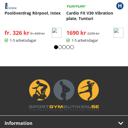
Poolöverdrag Rörpool, Intex
Cardio Fit V30 Vibration
plate, Tunturi
fr. 326 kr
Ordinarie pris:
1690 kr
Ordinarie pris:
fr. 699 kr
2295 kr
1-5 arbetsdagar
1-5 arbetsdagar
Information