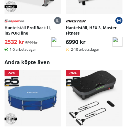
Hantelställ ProfiRack II,
Hantelställ, HEX 3, Master
inSPORTline
Fitness
2532 kr
Ordinarie pris:
6990 kr
5299 kr
1-5 arbetsdagar
2-10 arbetsdagar
Andra köpte även
-52%
-26%