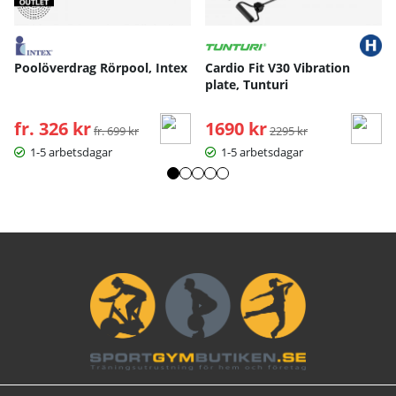
Poolöverdrag Rörpool, Intex
Cardio Fit V30 Vibration
plate, Tunturi
fr. 326 kr
Ordinarie pris:
1690 kr
Ordinarie pris:
fr. 699 kr
2295 kr
1-5 arbetsdagar
1-5 arbetsdagar