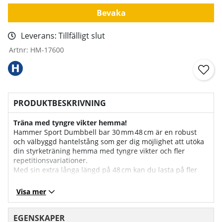
Bevaka
Leverans:
Tillfälligt slut
Artnr:
HM-17600
PRODUKTBESKRIVNING
Träna med tyngre vikter hemma!
Hammer Sport Dumbbell bar 30 mm 48 cm är en robust
och välbyggd hantelstång som ger dig möjlighet att utöka
din styrketräning hemma med tyngre vikter och fler
repetitionsvariationer.
Med sin extra långa längd på 48 cm kan du lasta på fler
viktskivor jämfört med kortare stänger, vilket gör den
idealisk för både basövningar och tyngre träningspass.
Visa mer
Stången är tillverkad i kromat, massivt material, vilket ger
både styrka och lång livslängd för regelbunden
EGENSKAPER