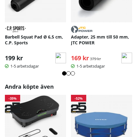
Barbell Squat Pad Ø 6,5 cm,
Adapter, 25 mm till 50 mm,
C.P. Sports
JTC POWER
199 kr
169 kr
Ordinarie pris:
379 kr
1-5 arbetsdagar
1-5 arbetsdagar
Andra köpte även
-35%
-52%