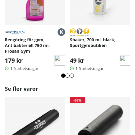
Dessa hantelgrepp är perfekta för många klassiska
styrkeövningar som:
- bicepscurl
- tricepsövningar
- axelpress
- roddövningar
Rengöring för gym,
Shaker, 700 ml, black,
Antibakteriell 750 ml,
Sportgymbutiken
Prosan Gym
179 kr
49 kr
1-5 arbetsdagar
1-5 arbetsdagar
Se fler varor
-55%