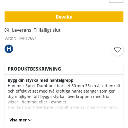
Bevaka
Leverans:
Tillfälligt slut
Artnr:
HM-17601
PRODUKTBESKRIVNING
Bygg din styrka med hantelgrepp!
Hammer Sport Dumbbell bar set 30 mm 35 cm är ett enkelt
och effektivt set med två kraftiga hantelstänger som ger
dig möjlighet att bygga styrka i överkroppen med fria
vikter i hemmet eller i gymmet.
Hantlarna är tillverkade i stabilt material med kromfinish,
vilket ger dem en robust känsla och gör dem lämpliga för
regelbunden träning.
Visa mer
Genom att kombinera övningar i din träningsrutin kan du