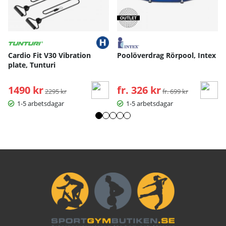
Cardio Fit V30 Vibration
Poolöverdrag Rörpool, Intex
plate, Tunturi
1490 kr
Ordinarie pris:
fr. 326 kr
Ordinarie pris:
2295 kr
fr. 699 kr
1-5 arbetsdagar
1-5 arbetsdagar