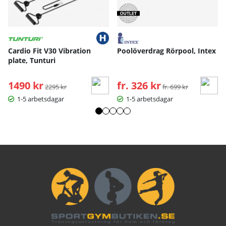
Cardio Fit V30 Vibration
Poolöverdrag Rörpool, Intex
plate, Tunturi
1490 kr
Ordinarie pris:
fr. 326 kr
Ordinarie pris:
2295 kr
fr. 699 kr
1-5 arbetsdagar
1-5 arbetsdagar