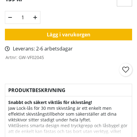
Lägg i varukorgen
Leverans:
2-6 arbetsdagar
Artnr:
GW-VF02045
PRODUKTBESKRIVNING
Snabbt och säkert viktlås för skivstång!
Jaw Lock-lås för 30 mm skivstång är ett enkelt men
effektivt skivstångstillbehör som säkerställer att dina
viktskivor sitter stadigt under hela lyftet.
Viktlåsens smarta design med tryckgrepp och låsbygel gör
att de enkelt kan fästas och tas bort utan verktyg, vilket