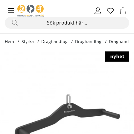
Hem
Styrka
Draghandtag
Draghandtag
Draghandtag
Produktbilder Draghandtag Adaptul 700