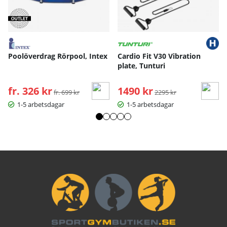
Poolöverdrag Rörpool, Intex
Cardio Fit V30 Vibration
plate, Tunturi
fr. 326 kr
Ordinarie pris:
1490 kr
Ordinarie pris:
fr. 699 kr
2295 kr
1-5 arbetsdagar
1-5 arbetsdagar