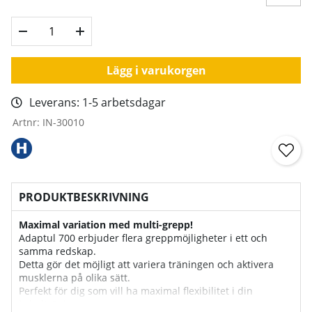
Lägg i varukorgen
Leverans:
1-5 arbetsdagar
Artnr:
IN-30010
PRODUKTBESKRIVNING
Maximal variation med multi-grepp!
Adaptul 700 erbjuder flera greppmöjligheter i ett och
samma redskap.
Detta gör det möjligt att variera träningen och aktivera
musklerna på olika sätt.
Perfekt för dig som vill ha maximal flexibilitet i din
kabelträning.