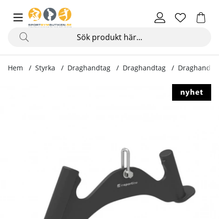
Hem
Styrka
Draghandtag
Draghandtag
Draghandtag
Produktbilder Draghandtag Adaptul 600