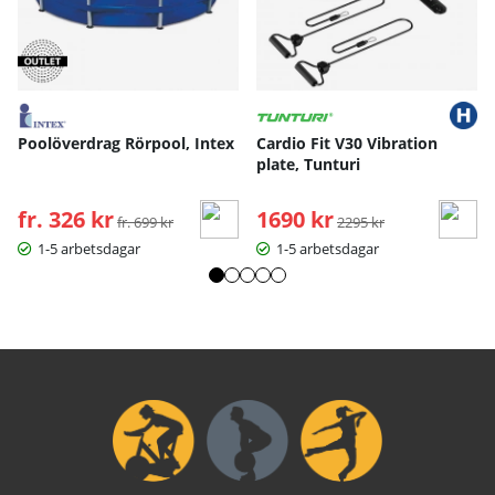
Poolöverdrag Rörpool, Intex
Cardio Fit V30 Vibration
plate, Tunturi
fr. 326 kr
Ordinarie pris:
1690 kr
Ordinarie pris:
fr. 699 kr
2295 kr
1-5 arbetsdagar
1-5 arbetsdagar