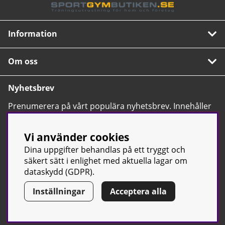
Information
Om oss
Nyhetsbrev
Prenumerera på vårt populära nyhetsbrev. Innehåller
tips, nyheter och våra allra bästa erbjudanden.
OK
Vi använder cookies
Dina uppgifter behandlas på ett tryggt och
säkert sätt i enlighet med aktuella lagar om
dataskydd (GDPR).
Inställningar
Acceptera alla
© Sport & Gym Butiken JTC AB |
Kontakta oss
| All rights reserved
| Org.nr: 556668-7058 | Tel: 0500-42 87 00