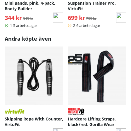
Mini Bands, pink, 4-pack,
Suspension Trainer Pro,
Booty Builder
VirtuFit
344 kr
Ordinarie pris:
699 kr
Ordinarie pris:
349 kr
799 kr
1-5 arbetsdagar
2-6 arbetsdagar
Andra köpte även
Skipping Rope With Counter,
Hardcore Lifting Straps,
VirtuFit
black/red, Gorilla Wear