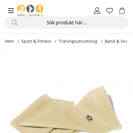
Hem
Sport & Fitness
Träningsutrustning
Band & Snodd
Produktbilder FitnessBand ECO, 150 cm