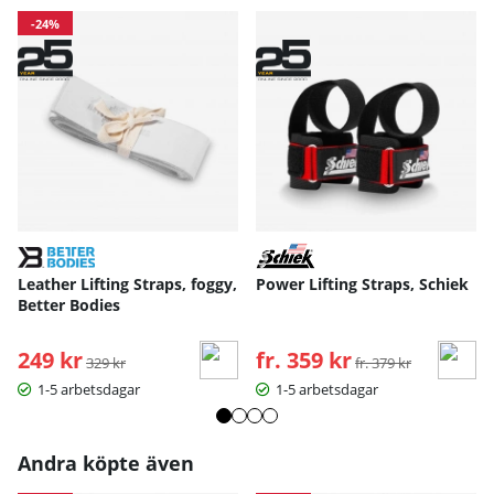
-24%
Leather Lifting Straps, foggy,
Power Lifting Straps, Schiek
Better Bodies
249 kr
Ordinarie pris:
fr. 359 kr
Ordinarie pris:
329 kr
fr. 379 kr
1-5 arbetsdagar
1-5 arbetsdagar
Andra köpte även