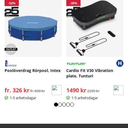
-52%
-35%
Poolöverdrag Rörpool, Intex
Cardio Fit V30 Vibration
plate, Tunturi
fr. 326 kr
Ordinarie pris:
1490 kr
Ordinarie pris:
fr. 699 kr
2295 kr
1-5 arbetsdagar
1-5 arbetsdagar