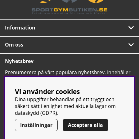
Information
Om oss
Nyhetsbrev
Prenumerera på vårt populära nyhetsbrev. Innehåller
tips, nyheter och våra allra bästa erbjudanden.
OK
Vi använder cookies
Dina uppgifter behandlas på ett tryggt och
säkert sätt i enlighet med aktuella lagar om
dataskydd (GDPR).
Inställningar
Acceptera alla
© Sport & Gym Butiken JTC AB |
Kontakta oss
| All rights reserved
| Org.nr: 556668-7058 | Tel: 0500-42 87 00