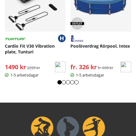
Cardio Fit V30 Vibration
Poolöverdrag Rörpool, Intex
plate, Tunturi
1490 kr
Ordinarie pris:
fr. 326 kr
Ordinarie pris:
2295 kr
fr. 699 kr
1-5 arbetsdagar
1-5 arbetsdagar