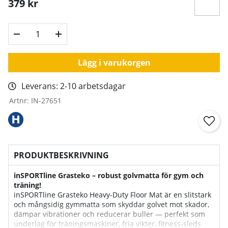
379
kr
Lägg i varukorgen
Leverans:
2-10 arbetsdagar
Artnr:
IN-27651
PRODUKTBESKRIVNING
inSPORTline Grasteko – robust golvmatta för gym och
träning!
inSPORTline Grasteko Heavy-Duty Floor Mat är en slitstark
och mångsidig gymmatta som skyddar golvet mot skador,
dämpar vibrationer och reducerar buller — perfekt som
underlag för träningsmaskiner, fria vikter, fitness-sleds