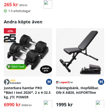
265 kr
Ordinarie pris:
369 kr
1-5 arbetsdagar
Andra köpte även
-22%
Justerbara hantlar PRO
Träningsbänk, Hopfällbar,
*Bäst i test 2026*, 2 x 4-32.5
ON-X AB20, inSPORTline
kg, JTC POWER
6990 kr
Ordinarie pris:
1995 kr
8980 kr