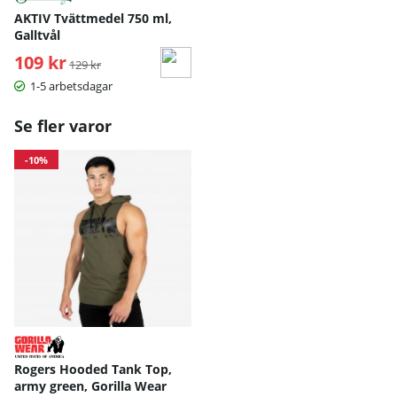
AKTIV Tvättmedel 750 ml,
Galltvål
109 kr
Ordinarie pris:
129 kr
1-5 arbetsdagar
Se fler varor
-10%
Rogers Hooded Tank Top,
army green, Gorilla Wear