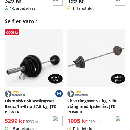
329 kr
199 kr
1-5 arbetsdagar
Tillfälligt slut
Se fler varor
-3000 kr
Olympiskt Skivstångsset
Skivstångsset 51 kg, Slät
Basic, Tri-Grip 87.5 kg, JTC
stång med fjäderlås, JTC
POWER
POWER
5299 kr
Ordinarie pris:
1995 kr
Ordinarie pris:
8299 kr
2104 kr
1-5 arbetsdagar
Tillfälligt slut