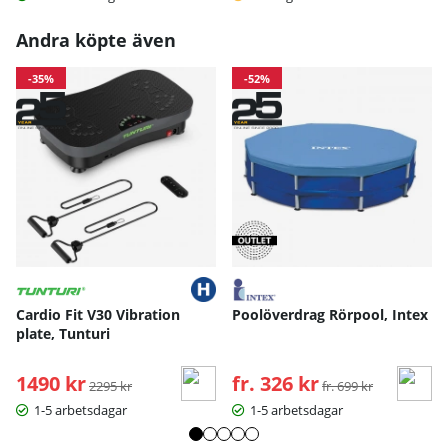
Andra köpte även
-35%
-52%
Cardio Fit V30 Vibration
Poolöverdrag Rörpool, Intex
plate, Tunturi
1490 kr
Ordinarie pris:
fr. 326 kr
Ordinarie pris:
2295 kr
fr. 699 kr
1-5 arbetsdagar
1-5 arbetsdagar