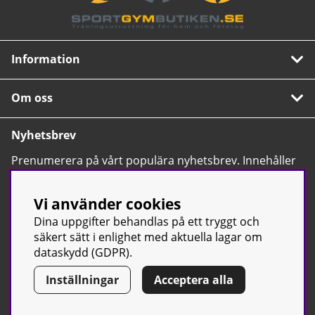
Information
Om oss
Nyhetsbrev
Prenumerera på vårt populära nyhetsbrev. Innehåller
tips, nyheter och våra allra bästa erbjudanden.
OK
Vi använder cookies
Dina uppgifter behandlas på ett tryggt och
säkert sätt i enlighet med aktuella lagar om
dataskydd (GDPR).
Inställningar
Acceptera alla
© Sport & Gym Butiken JTC AB |
Kontakta oss
| All rights reserved
| Org.nr: 556668-7058 | Tel: 0500-42 87 00