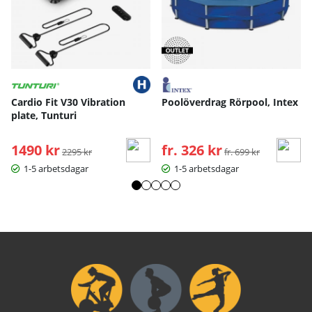
Drivsystem: Remdrift
Max användarvikt: ca 130–136 kg
Display: Tid, distans, hastighet, kalorier, puls
Användning: Hemmabruk
Cardio Fit V30 Vibration
Poolöverdrag Rörpool, Intex
plate, Tunturi
1490 kr
Ordinarie pris:
fr. 326 kr
Ordinarie pris:
2295 kr
fr. 699 kr
1-5 arbetsdagar
1-5 arbetsdagar