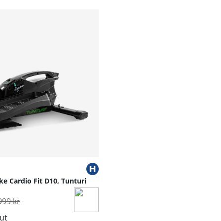
e Cardio Fit D10, Tunturi
rdinarie pris:
999 kr
lut