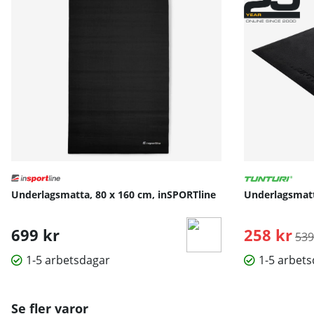
Underlagsmatta, 80 x 160 cm, inSPORTline
Underlagsmatt
699 kr
258 kr
Ord
539
1-5 arbetsdagar
1-5 arbet
Se fler varor