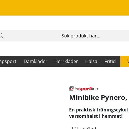
mpsport
Damkläder
Herrkläder
Hälsa
Fritid
Minibike Pynero,
En praktisk träningscykel
varsomhelst i hemmet!
- Lättanvänd