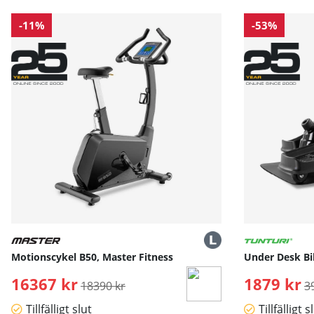
-11%
-53%
Motionscykel B50, Master Fitness
Under Desk Bik
16367 kr
Ordinarie pris:
1879 kr
O
18390 kr
3
Tillfälligt slut
Tillfälligt s