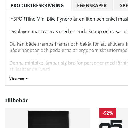
PRODUKTBESKRIVNING
EGENSKAPER
SPE
inSPORTline Mini Bike Pynero är en liten och enkel ma
Displayen manövreras med en enda knapp och visar dig 
Du kan både trampa framåt och bakåt för att aktivera f
Både handtag och pedalerna är ergonomiskt utformade f
Denna minibike lämpar sig bra för personer med förhind
stillasittande livssti.
Visa mer
Tillbehör
-52%