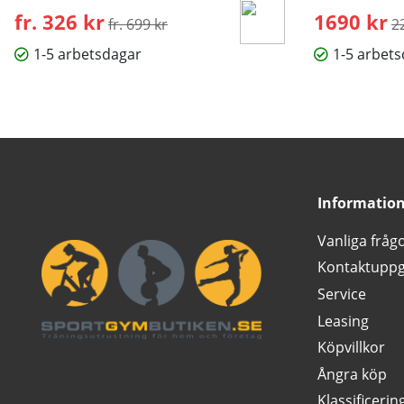
fr. 326 kr
Ordinarie pris:
1690 kr
O
fr. 699 kr
2
1-5 arbetsdagar
1-5 arbet
Informatio
Vanliga fråg
Kontaktuppg
Service
Leasing
Köpvillkor
Ångra köp
Klassificerin