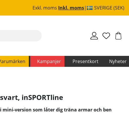
Exkl. moms
Inkl. moms
SVERIGE (SEK)
Varumärken
Kampanjer
Presentkort
Nyheter
 svart
,
inSPORTline
 i mini-version som låter dig träna armar och ben