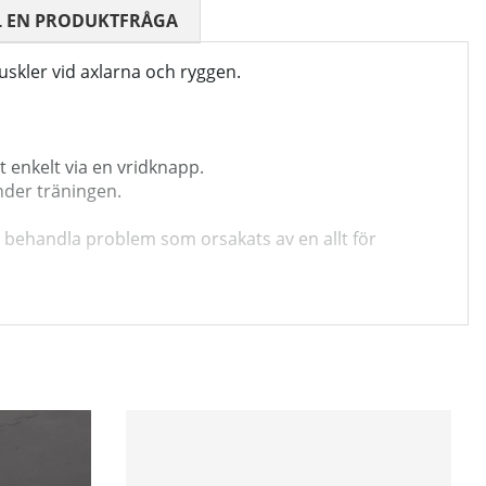
 0 AV 5 ANTAL BETYG 0
L EN PRODUKTFRÅGA
skler vid axlarna och ryggen.
 enkelt via en vridknapp.
nder träningen.
r behandla problem som orsakats av en allt för