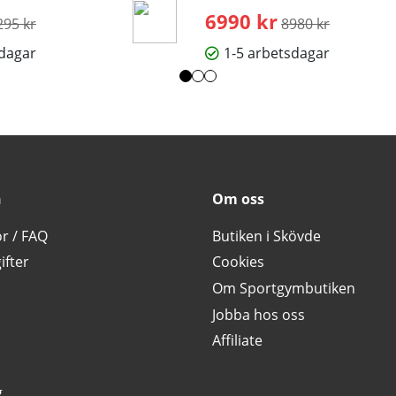
rdinarie pris:
6990 kr
Ordinarie pris:
295 kr
8980 kr
sdagar
1-5 arbetsdagar
n
Om oss
or / FAQ
Butiken i Skövde
ifter
Cookies
Om Sportgymbutiken
Jobba hos oss
Affiliate
g