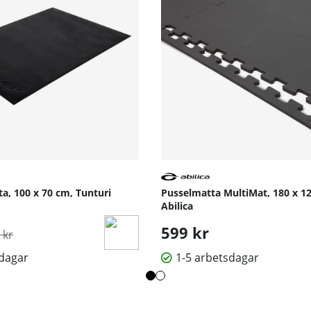
a, 100 x 70 cm, Tunturi
Pusselmatta MultiMat, 180 x 1
Abilica
inarie pris:
599 kr
 kr
sdagar
1-5 arbetsdagar