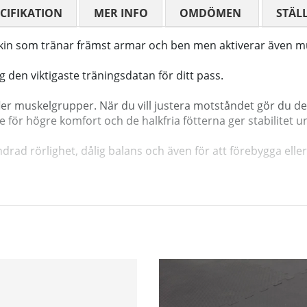
CIFIKATION
MER INFO
OMDÖMEN
MEDELBETYG
STÄL
skin som tränar främst armar och ben men aktiverar även mu
den viktigaste träningsdatan för ditt pass.
ler muskelgrupper. När du vill justera motståndet gör du det
ör högre komfort och de halkfria fötterna ger stabilitet u
rad rörlighet, dålig balans och även för att förebygga elle