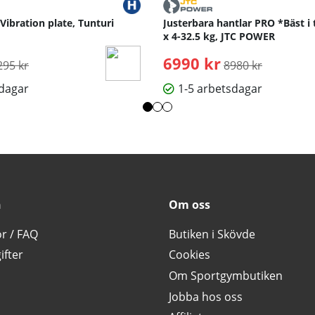
 Vibration plate, Tunturi
Justerbara hantlar PRO *Bäst i 
x 4-32.5 kg, JTC POWER
rdinarie pris:
6990 kr
Ordinarie pris:
295 kr
8980 kr
sdagar
1-5 arbetsdagar
n
Om oss
or / FAQ
Butiken i Skövde
ifter
Cookies
Om Sportgymbutiken
Jobba hos oss