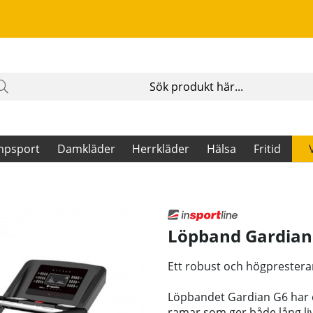
mpsport
Damkläder
Herrkläder
Hälsa
Fritid
Löpband Gardian
Ett robust och högprester
Löpbandet Gardian G6 har e
ramar som ger både lång liv