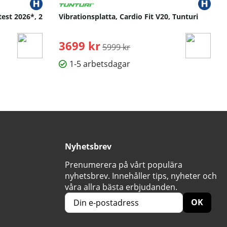
test 2026*, 2
Vibrationsplatta, Cardio Fit V20, Tunturi
3699 kr
Ordinarie pris:
5999 kr
1-5 arbetsdagar
Nyhetsbrev
Prenumerera på vårt populära
nyhetsbrev. Innehåller tips, nyheter och
våra allra bästa erbjudanden.
OK