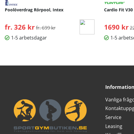
Poolöverdrag Rörpool, Intex
Cardio Fit V30
fr. 326 kr
Ordinarie pris:
1690 kr
O
fr. 699 kr
2
1-5 arbetsdagar
1-5 arbet
Informatio
Vanliga fråg
Kontaktuppg
Service
Leasing