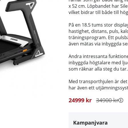
x 52 cm. Löpbandet har Sil
vilket bidrar till både till 
På en 18.5 tums stor display
hastighet, distans, puls, kal
träningsprogram. Ett pulsbä
även mätas via inbyggda se
Andra intressanta funktio
inbyggda högtalare med lj
som räknar alla steg du tar.
Med transporthjulen är det 
har även ett utjämningssy
24999
kr
34900
kr
Kampanjvara