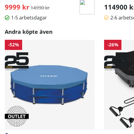
9999 kr
Ordinarie pris:
114900 k
14990 kr
1-5 arbetsdagar
2-6 arbet
Andra köpte även
-52%
-26%