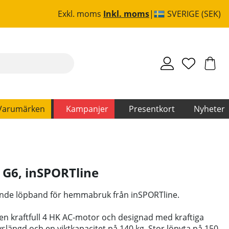
Exkl. moms
Inkl. moms
SVERIGE (SEK)
Varumärken
Kampanjer
Presentkort
Nyheter
 G6
,
inSPORTline
ande löpband för hemmabruk från inSPORTline.
n kraftfull 4 HK AC-motor och designad med kraftiga
slängd och en viktkapacitet på 140 kg. Stor löpyta på 150