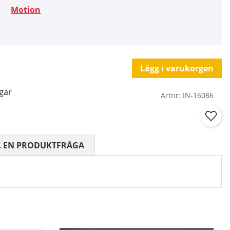
Motion
Lägg i varukorgen
gar
Artnr:
IN-16086
 0 AV 5 ANTAL BETYG 0
L EN PRODUKTFRÅGA