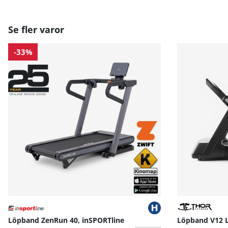
Se fler varor
-33%
Löpband ZenRun 40, inSPORTline
Löpband V12 L