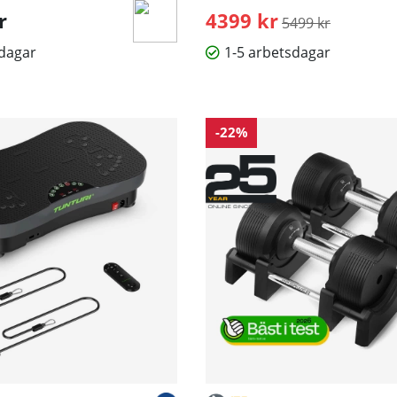
r
4399 kr
Ordinarie pris:
5499 kr
sdagar
1-5 arbetsdagar
-22%