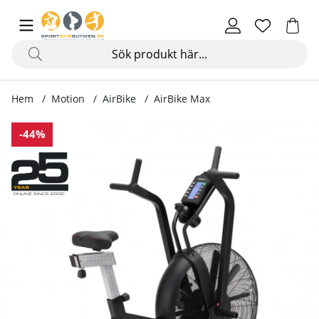
Hem
Motion
AirBike
AirBike Max
Produktbilder AirBike Max
-44%