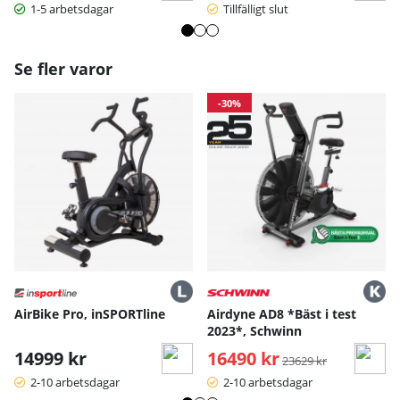
1-5 arbetsdagar
Tillfälligt slut
Se fler varor
-30%
AirBike Pro, inSPORTline
Airdyne AD8 *Bäst i test
2023*, Schwinn
14999 kr
16490 kr
Ordinarie pris:
23629 kr
2-10 arbetsdagar
2-10 arbetsdagar