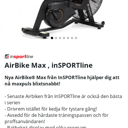
AirBike Max
,
inSPORTline
Nya AirBike® Max från InSPORTline hjälper dig att
nå maxpuls blixtsnabbt!
- Senaste Airbiken från InSPORTline är också den bästa
i serien
- Drivrem istället för kedja för tystare gång!
- Avsedd för de hårdaste träningspassen och för
proffsanvändaren!
- Bakbelyst display med olika program