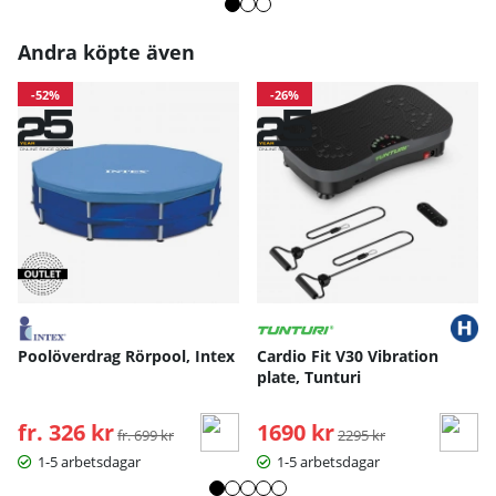
Andra köpte även
-52%
-26%
Poolöverdrag Rörpool, Intex
Cardio Fit V30 Vibration
plate, Tunturi
fr. 326 kr
Ordinarie pris:
1690 kr
Ordinarie pris:
fr. 699 kr
2295 kr
1-5 arbetsdagar
1-5 arbetsdagar