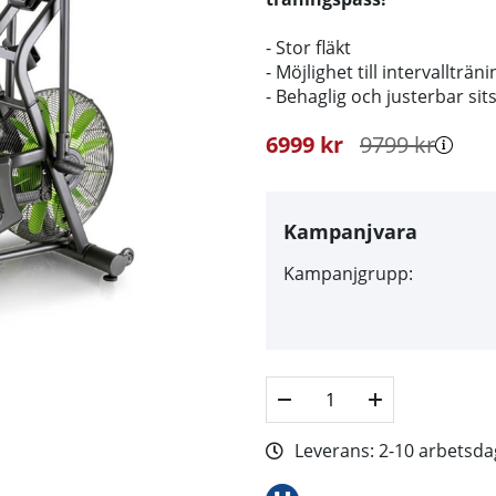
- Stor fläkt
- Möjlighet till intervallträni
- Behaglig och justerbar sit
6999
kr
9799
kr
Kampanjvara
Kampanjgrupp:
Leverans:
2-10 arbetsda