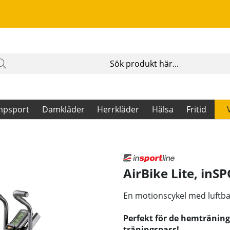
mpsport
Damkläder
Herrkläder
Hälsa
Fritid
AirBike Lite
,
inSP
En motionscykel med luftb
Perfekt för de hemträning
träningspass!