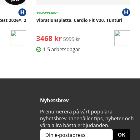
test 2026*, 2
Vibrationsplatta, Cardio Fit V20, Tunturi
3468 kr
Ordinarie pris:
5999 kr
1-5 arbetsdagar
Nyhetsbrev
Prenumerera på vårt populära
nyhetsbrev. Innehåller tips, nyheter och
våra allra bästa erbjudanden.
OK