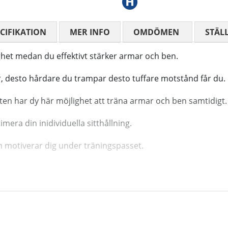
CIFIKATION
MER INFO
OMDÖMEN
MEDELBETYG
STÄL
tighet medan du effektivt stärker armar och ben.
, desto hårdare du trampar desto tuffare motstånd får du.
äkten har dy här möjlighet att träna armar och ben samtidigt.
mera din inidividuella sitthållning.
 motiverar dig under träningspasset.