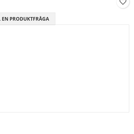
 0 AV 5 ANTAL BETYG 0
L EN PRODUKTFRÅGA