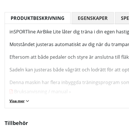
PRODUKTBESKRIVNING
EGENSKAPER
SPE
inSPORTline AirBike Lite låter dig träna i din egen has
Motståndet justeras automatiskt av dig när du trampar
Eftersom att både pedaler och styre är anslutna till fl
Sadeln kan justeras både vågrätt och lodrätt för att opti
Denna maskin har flera inbyggda träningsprogram som
Bruksanvisning / manual »
Visa mer
Tillbehör