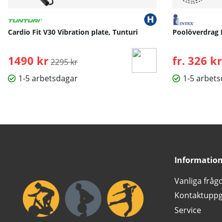
Cardio Fit V30 Vibration plate, Tunturi
Poolöverdrag 
1490 kr
Ordinarie pris:
fr. 326 kr
2295 kr
1-5 arbetsdagar
1-5 arbet
Informatio
Vanliga fråg
Kontaktuppg
Service