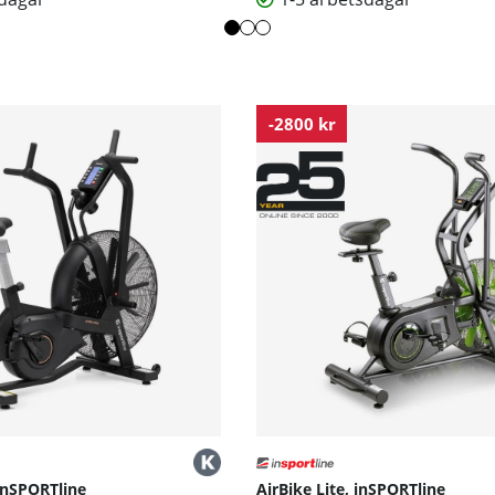
-2800 kr
inSPORTline
AirBike Lite, inSPORTline