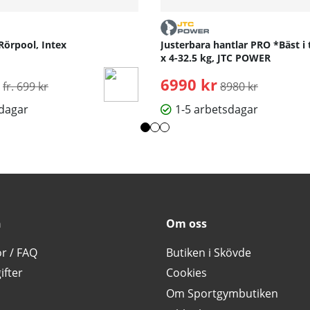
Rörpool, Intex
Justerbara hantlar PRO *Bäst i 
x 4-32.5 kg, JTC POWER
Ordinarie pris:
6990 kr
Ordinarie pris:
fr. 699 kr
8980 kr
sdagar
1-5 arbetsdagar
n
Om oss
or / FAQ
Butiken i Skövde
ifter
Cookies
Om Sportgymbutiken