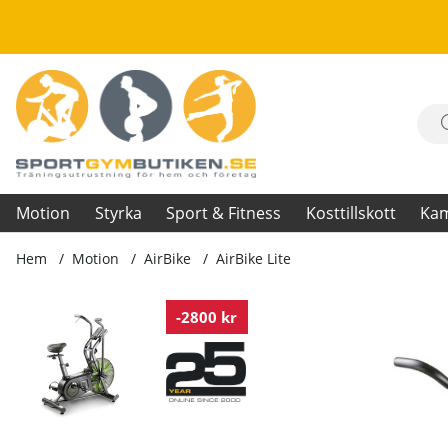
Motion
Styrka
Sport & Fitness
Kosttillskott
Ka
Hem
Motion
AirBike
AirBike Lite
Produktbilder AirBike Lite
-2800 kr