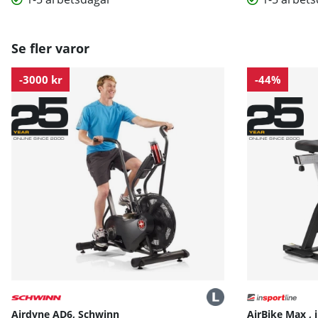
Se fler varor
-3000 kr
-44%
Airdyne AD6, Schwinn
AirBike Max , 