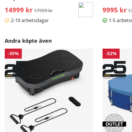
14999 kr
Ordinarie pris:
9995 kr
O
17999 kr
1
2-10 arbetsdagar
1-5 arbet
Andra köpte även
-35%
-52%