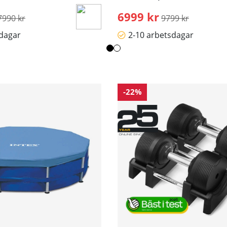
rdinarie pris:
6999 kr
Ordinarie pris:
7990 kr
9799 kr
sdagar
2-10 arbetsdagar
-22%