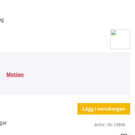
ng
s
Motion
Lägg i varukorgen
gar
Artnr:
IN-19896