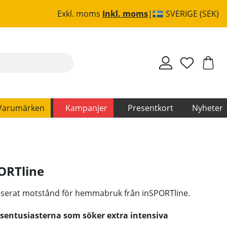
Exkl. moms
Inkl. moms
SVERIGE (SEK)
Varumärken
Kampanjer
Presentkort
Nyheter
ORTline
aserat motstånd för hemmabruk från inSPORTline.
sentusiasterna som söker extra intensiva