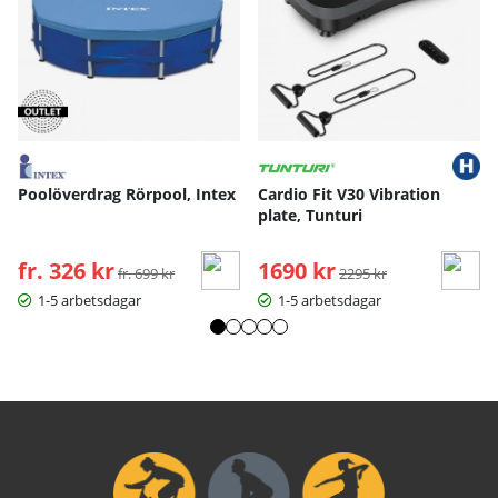
Poolöverdrag Rörpool, Intex
Cardio Fit V30 Vibration
plate, Tunturi
fr. 326 kr
Ordinarie pris:
1690 kr
Ordinarie pris:
fr. 699 kr
2295 kr
1-5 arbetsdagar
1-5 arbetsdagar