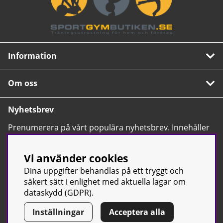
Information
Om oss
Nyhetsbrev
Prenumerera på vårt populära nyhetsbrev. Innehåller
tips, nyheter och våra allra bästa erbjudanden.
OK
Vi använder cookies
Dina uppgifter behandlas på ett tryggt och
säkert sätt i enlighet med aktuella lagar om
dataskydd (GDPR).
Inställningar
Acceptera alla
© Sport & Gym Butiken JTC AB |
Kontakta oss
| All rights reserved
| Org.nr: 556668-7058 | Tel: 0500-42 87 00