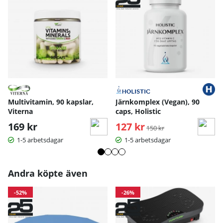
Multivitamin, 90 kapslar,
Järnkomplex (Vegan), 90
Viterna
caps, Holistic
169 kr
127 kr
Ordinarie pris:
150 kr
1-5 arbetsdagar
1-5 arbetsdagar
Andra köpte även
-52%
-26%