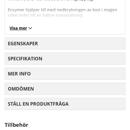
Enzymer hjälper till med nedbrytningen av kost i magen
vilket leder till en bättre matsmältning.
Visa mer
EGENSKAPER
SPECIFIKATION
MER INFO
OMDÖMEN
MEDELBETYG 0 AV 5 ANTAL BETYG 0
STÄLL EN PRODUKTFRÅGA
Tillbehör