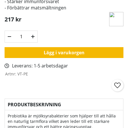
- Stärker immunförsvaret
- Förbättrar matsmältningen
217
kr
Lägg i varukorgen
Leverans:
1-5 arbetsdagar
Artnr:
VT-PE
PRODUKTBESKRIVNING
Probiotika är mjölksyrabakterier som hjälper till att hålla
en naturlig tarmflora vilket även leder till ett starkare
immunförsvar och ett bättre näringsupptag.