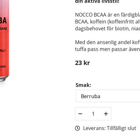
din
aktiva livsstil
!
NOCCO BCAA är en färdigbl
BCAA, koffein (koffeinfritt a
dagsbehovet för biotin, niac
Med den ansenlig andel kof
tuffa pass men passar även 
23
kr
Smak:
Leverans:
Tillfälligt slut