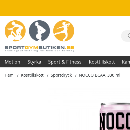
Motion
Styrka
Sport & Fitness
Kosttillskott
Ka
Hem
Kosttillskott
Sportdryck
NOCCO BCAA, 330 ml
Produktbilder NOCCO BCAA, 330 ml