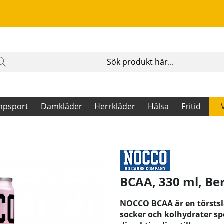
mpsport
Damkläder
Herrkläder
Hälsa
Fritid
BCAA, 330 ml, Be
NOCCO BCAA är en törstsl
socker och kolhydrater spe