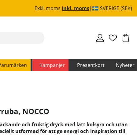
Exkl. moms
Inkl. moms
SVERIGE (SEK)
Varumärken
Kampanjer
Presentkort
Nyheter
rruba
,
NOCCO
äckande och fruktig dryck med lätt kolsyra och utan
ciellt utformad för att ge energi och inspiration till