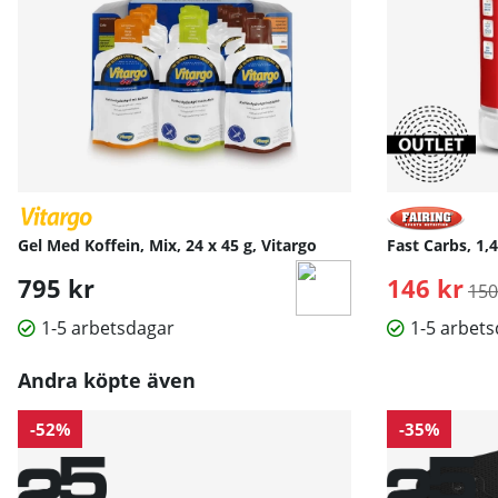
Gel Med Koffein, Mix, 24 x 45 g, Vitargo
Fast Carbs, 1,4
795 kr
146 kr
Ord
150
1-5 arbetsdagar
1-5 arbet
Andra köpte även
-52%
-35%