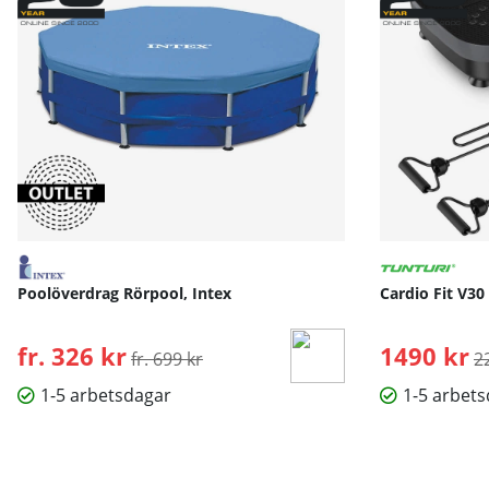
Poolöverdrag Rörpool, Intex
Cardio Fit V30
fr. 326 kr
Ordinarie pris:
1490 kr
O
fr. 699 kr
2
1-5 arbetsdagar
1-5 arbet