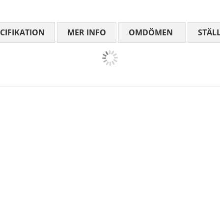
CIFIKATION
MER INFO
OMDÖMEN
MEDELBETYG
STÄL