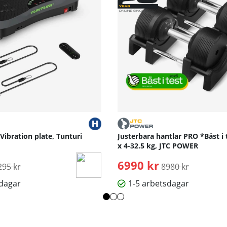
 Vibration plate, Tunturi
Justerbara hantlar PRO *Bäst i 
x 4-32.5 kg, JTC POWER
rdinarie pris:
6990 kr
Ordinarie pris:
295 kr
8980 kr
sdagar
1-5 arbetsdagar