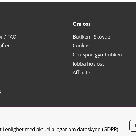
n
Om oss
or / FAQ
Butiken i Skövde
ifter
Cookies
Om Sportgymbutiken
Jobba hos oss
Affiliate
g
tt i enlighet med aktuella lagar om dataskydd (GDPR).
tiken JTC AB |
Kontakta oss
| All rights reserved | Org.nr: 556668-7058 | 