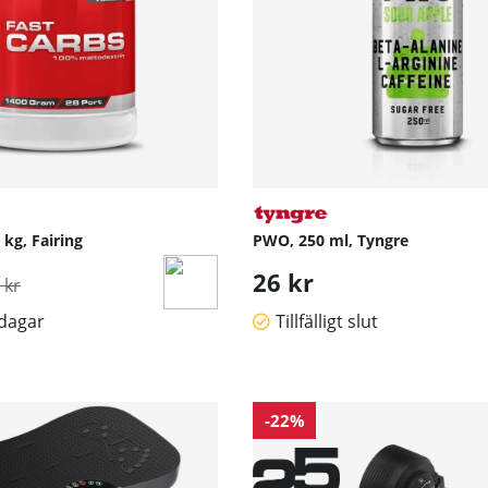
 kg, Fairing
PWO, 250 ml, Tyngre
inarie pris:
26 kr
 kr
sdagar
Tillfälligt slut
-22%