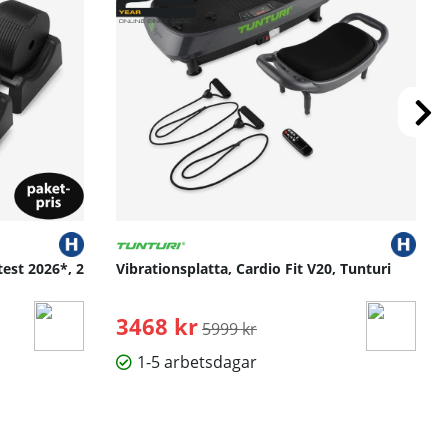
test 2026*, 2
Vibrationsplatta, Cardio Fit V20, Tunturi
3468 kr
Ordinarie pris:
5999 kr
1-5 arbetsdagar