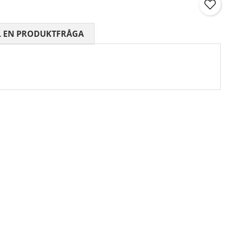
 0 AV 5 ANTAL BETYG 0
L EN PRODUKTFRÅGA