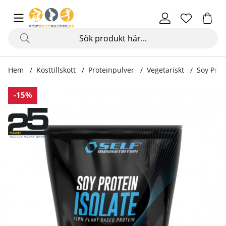
Hem
Kosttillskott
Proteinpulver
Vegetariskt
Soy Prote
Produktbilder Soy Protein Isolate, 1kg
-15%