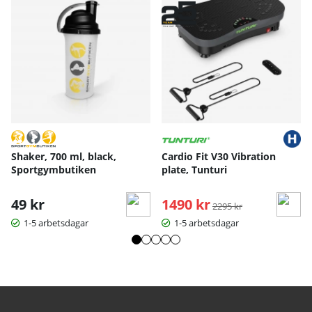
Shaker, 700 ml, black,
Cardio Fit V30 Vibration
Sportgymbutiken
plate, Tunturi
49 kr
1490 kr
Ordinarie pris:
2295 kr
1-5 arbetsdagar
1-5 arbetsdagar