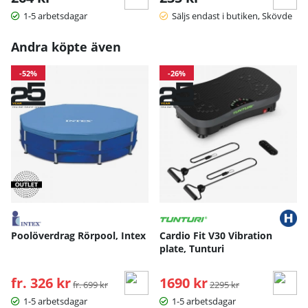
1-5 arbetsdagar
Säljs endast i butiken, Skövde
Andra köpte även
-52%
-26%
Poolöverdrag Rörpool, Intex
Cardio Fit V30 Vibration
plate, Tunturi
fr. 326 kr
Ordinarie pris:
1690 kr
Ordinarie pris:
fr. 699 kr
2295 kr
1-5 arbetsdagar
1-5 arbetsdagar