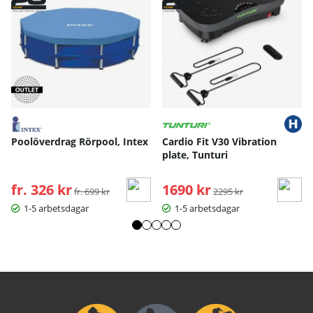
Poolöverdrag Rörpool, Intex
Cardio Fit V30 Vibration
plate, Tunturi
fr. 326 kr
Ordinarie pris:
1690 kr
Ordinarie pris:
fr. 699 kr
2295 kr
1-5 arbetsdagar
1-5 arbetsdagar