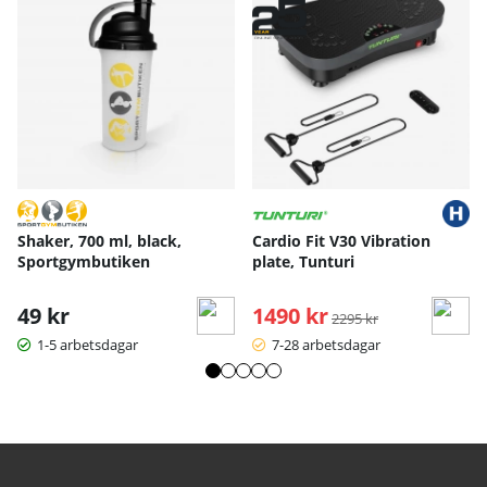
Shaker, 700 ml, black,
Cardio Fit V30 Vibration
Sportgymbutiken
plate, Tunturi
49 kr
1490 kr
Ordinarie pris:
2295 kr
1-5 arbetsdagar
7-28 arbetsdagar