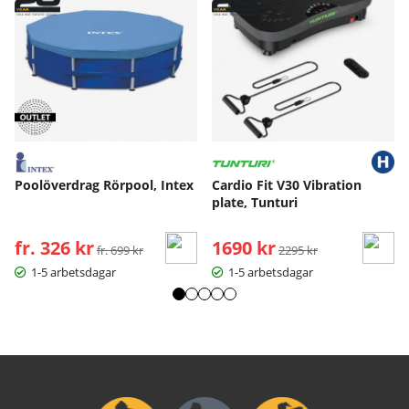
Poolöverdrag Rörpool, Intex
Cardio Fit V30 Vibration
plate, Tunturi
fr. 326 kr
Ordinarie pris:
1690 kr
Ordinarie pris:
fr. 699 kr
2295 kr
1-5 arbetsdagar
1-5 arbetsdagar