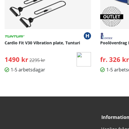
Cardio Fit V30 Vibration plate, Tunturi
Poolöverdrag 
1490 kr
Ordinarie pris:
fr. 326 kr
2295 kr
1-5 arbetsdagar
1-5 arbet
Informatio