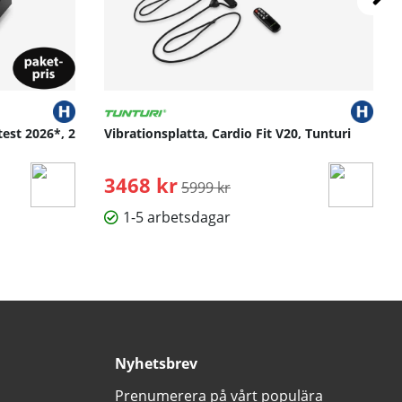
test 2026*, 2
Vibrationsplatta, Cardio Fit V20, Tunturi
3468 kr
Ordinarie pris:
5999 kr
1-5 arbetsdagar
Nyhetsbrev
Prenumerera på vårt populära