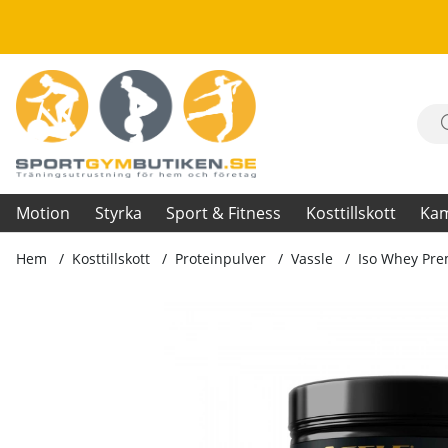
Motion
Styrka
Sport & Fitness
Kosttillskott
Ka
Hem
Kosttillskott
Proteinpulver
Vassle
Iso Whey Pre
Produktbilder Iso Whey Premium, 1 kg