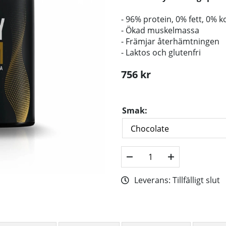
- 96% protein, 0% fett, 0% k
- Ökad muskelmassa
- Främjar återhämtningen
- Laktos och glutenfri
756
kr
Smak:
Leverans:
Tillfälligt slut