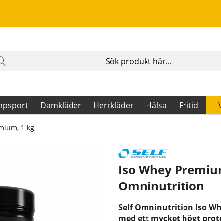
mpsport
Damkläder
Herrkläder
Hälsa
Fritid
mium, 1 kg
Iso Whey Premium
Omninutrition
Self Omninutrition Iso W
med ett mycket högt prot