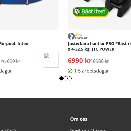
Rörpool, Intex
Justerbara hantlar PRO *Bäst i 
x 4-32.5 kg, JTC POWER
Ordinarie pris:
6990 kr
Ordinarie pris:
fr. 699 kr
8980 kr
sdagar
1-5 arbetsdagar
n
Om oss