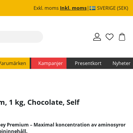
Exkl. moms
Inkl. moms
SVERIGE (SEK)
Varumärken
Kampanjer
Presentkort
Nyheter
, 1 kg, Chocolate
,
Self
hey Premium – Maximal koncentration av aminosyror
eininnehåll.