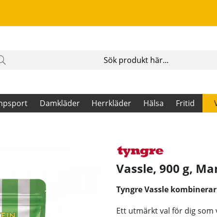
mpsport
Damkläder
Herrkläder
Hälsa
Fritid
Vassle, 900 g, M
Tyngre Vassle kombinerar
Ett utmärkt val för dig som 