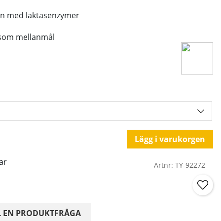
ein med laktasenzymer
r som mellanmål
Lägg i varukorgen
ar
Artnr:
TY-92272
 0 AV 5 ANTAL BETYG 0
L EN PRODUKTFRÅGA