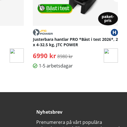
Justerbara hantlar PRO *Bäst i test 2026*, 2
x 4-32.5 kg, JTC POWER
6990 kr
Ordinarie pris:
8980 kr
1-5 arbetsdagar
Nyhetsbrev
Prenumerera på vårt populära