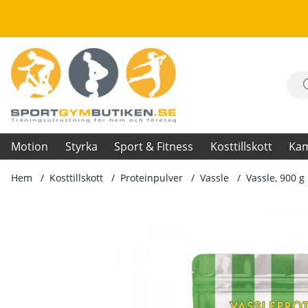
Motion
Styrka
Sport & Fitness
Kosttillskott
Ka
Hem
Kosttillskott
Proteinpulver
Vassle
Vassle, 900 g
Produktbilder Vassle, 900 g