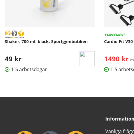
Shaker, 700 ml, black, Sportgymbutiken
Cardio Fit V30
49 kr
1490 kr
O
2
1-5 arbetsdagar
1-5 arbet
Informatio
Vanliga fråg