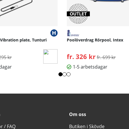
 Vibration plate, Tunturi
Poolöverdrag Rörpool, Intex
rdinarie pris:
fr. 326 kr
Ordinarie pris:
295 kr
fr. 699 kr
sdagar
1-5 arbetsdagar
n
Om oss
or / FAQ
Butiken i Skövde