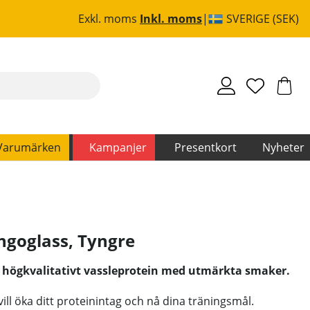
Exkl. moms
Inkl. moms
SVERIGE (SEK)
Varumärken
Kampanjer
Presentkort
Nyheter
angoglass
,
Tyngre
 högkvalitativt vassleprotein med utmärkta smaker.
vill öka ditt proteinintag och nå dina träningsmål.