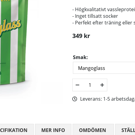
- Högkvalitativt vassleprot
- Inget tillsatt socker
- Perfekt efter träning elle
349
kr
Smak:
Leverans:
1-5 arbetsdag
CIFIKATION
MER INFO
OMDÖMEN
MEDELBETYG
STÄL