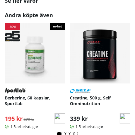
Se fler varor
Andra köpte även
-30%
Berberine, 60 kapslar,
Creatine, 500 g, Self
Sportlab
Omninutrition
195 kr
Ordinarie pris:
339 kr
279 kr
1-5 arbetsdagar
1-5 arbetsdagar