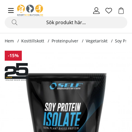
Hem
Kosttillskott
Proteinpulver
Vegetariskt
Soy Prote
Produktbilder Soy Protein Isolate, 1kg
-15%