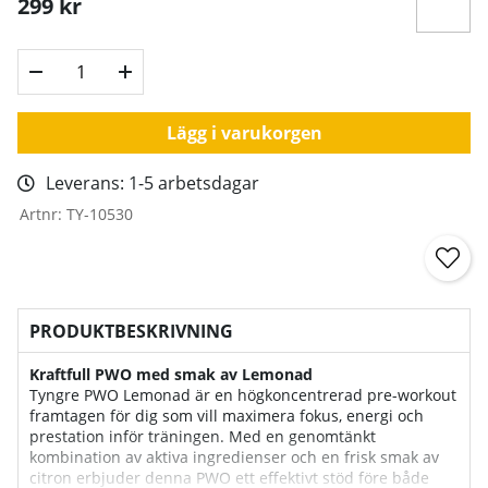
299
kr
Lägg i varukorgen
Leverans:
1-5 arbetsdagar
Artnr:
TY-10530
PRODUKTBESKRIVNING
Kraftfull PWO med smak av
Lemonad
Tyngre PWO
Lemonad
är en högkoncentrerad pre-workout
framtagen för dig som vill maximera fokus, energi och
prestation inför träningen. Med en genomtänkt
kombination av aktiva ingredienser och en frisk smak av
citron erbjuder denna PWO ett effektivt stöd före både