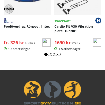
Poolöverdrag Rörpool, Intex
Cardio Fit V30 Vibration
plate, Tunturi
fr. 326 kr
Ordinarie pris:
1690 kr
Ordinarie pris:
fr. 699 kr
2295 kr
1-5 arbetsdagar
1-5 arbetsdagar