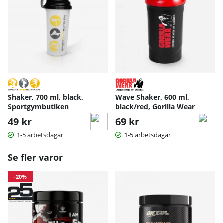
L-
citrullinmal
4000 mg
at
Koffein
300 mg
Shaker, 700 ml, black,
Wave Shaker, 600 ml,
Sportgymbutiken
black/red, Gorilla Wear
49 kr
69 kr
1-5 arbetsdagar
1-5 arbetsdagar
Se fler varor
-20%