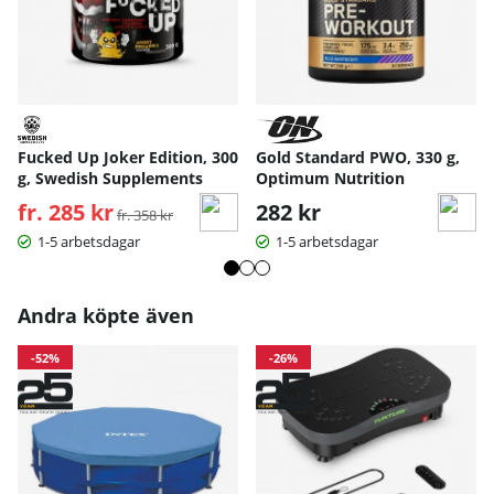
Fucked Up Joker Edition, 300
Gold Standard PWO, 330 g,
g, Swedish Supplements
Optimum Nutrition
fr. 285 kr
Ordinarie pris:
282 kr
fr. 358 kr
1-5 arbetsdagar
1-5 arbetsdagar
Andra köpte även
-52%
-26%