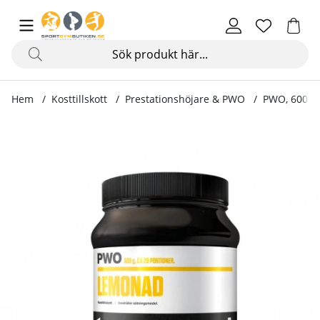
Hem
Kosttillskott
Prestationshöjare & PWO
PWO, 600 g
Produktbilder PWO, 600 g, Lemonad