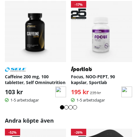
-17%
Caffeine 200 mg, 100
Focus, NOO-PEPT, 90
tabletter, Self Omninutrition
kapslar, Sportlab
103 kr
195 kr
Ordinarie pris:
235 kr
1-5 arbetsdagar
1-5 arbetsdagar
Andra köpte även
-52%
-26%