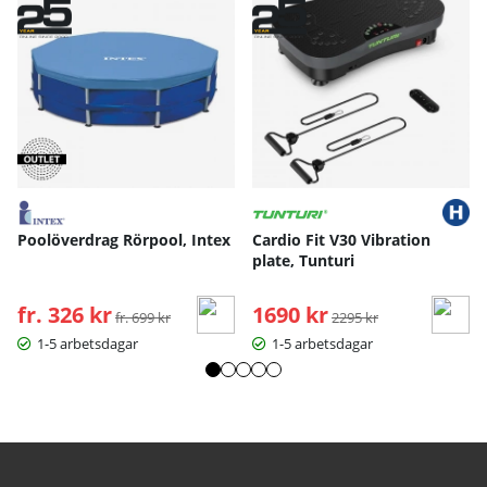
Poolöverdrag Rörpool, Intex
Cardio Fit V30 Vibration
plate, Tunturi
fr. 326 kr
Ordinarie pris:
1690 kr
Ordinarie pris:
fr. 699 kr
2295 kr
1-5 arbetsdagar
1-5 arbetsdagar