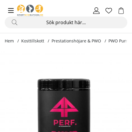
Hem
Kosttillskott
Prestationshöjare & PWO
PWO Pump, 
Produktbilder PWO Pump, 400 g