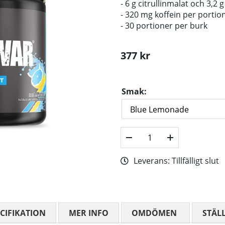
- 6 g citrullinmalat och 3,2 
- 320 mg koffein per portio
- 30 portioner per burk
377
kr
Smak:
Leverans:
Tillfälligt slut
CIFIKATION
MER INFO
OMDÖMEN
MEDELBETYG
STÄL