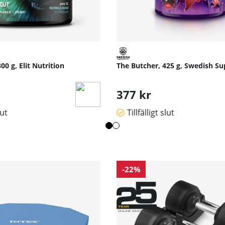
0 g, Elit Nutrition
The Butcher, 425 g, Swedish S
377 kr
lut
Tillfälligt slut
-22%