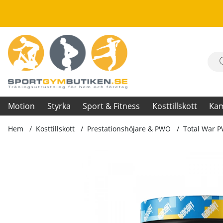
Motion
Styrka
Sport & Fitness
Kosttillskott
Ka
Hem
Kosttillskott
Prestationshöjare & PWO
Total War P
Produktbilder Total War PWO, 425 g