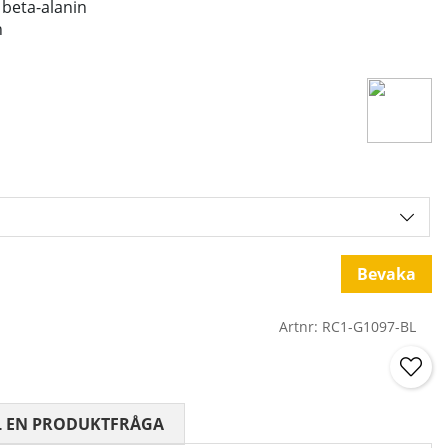
g beta-alanin
n
Bevaka
Artnr:
RC1-G1097-BL
 0 AV 5 ANTAL BETYG 0
L EN PRODUKTFRÅGA