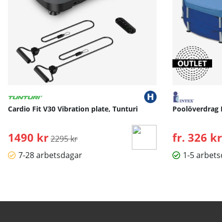
Cardio Fit V30 Vibration plate, Tunturi
Poolöverdrag 
1490 kr
Ordinarie pris:
fr. 326 kr
2295 kr
7-28 arbetsdagar
1-5 arbet