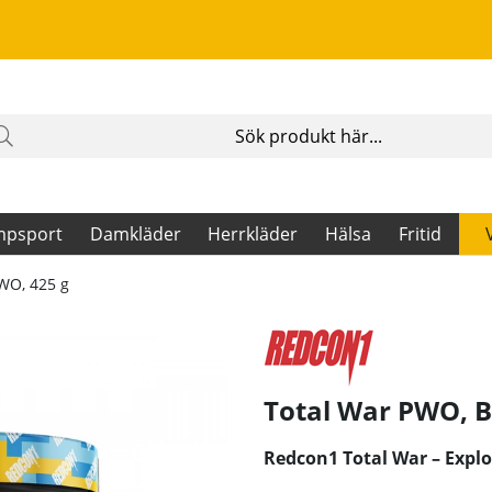
mpsport
Damkläder
Herrkläder
Hälsa
Fritid
WO, 425 g
Total War PWO, 
Redcon1 Total War – Explo