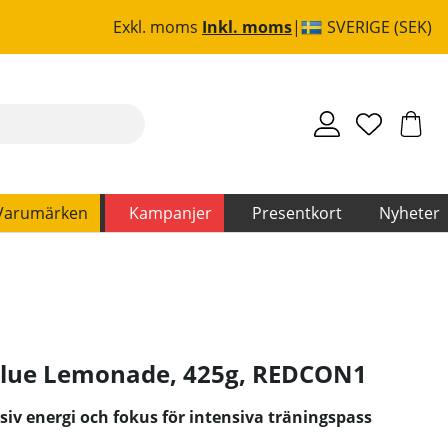
Exkl. moms
Inkl. moms
SVERIGE (SEK)
Varumärken
Kampanjer
Presentkort
Nyheter
Blue Lemonade, 425g
,
REDCON1
siv energi och fokus för intensiva träningspass