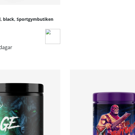
l, black, Sportgymbutiken
sdagar