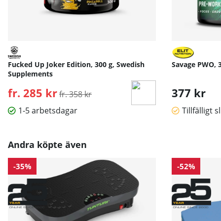
Fucked Up Joker Edition, 300 g, Swedish
Savage PWO, 30
Supplements
fr. 285 kr
Ordinarie pris:
377 kr
fr. 358 kr
1-5 arbetsdagar
Tillfälligt s
Andra köpte även
-35%
-52%