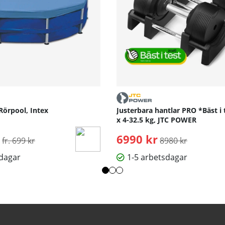
Rörpool, Intex
Justerbara hantlar PRO *Bäst i 
x 4-32.5 kg, JTC POWER
Ordinarie pris:
6990 kr
Ordinarie pris:
fr. 699 kr
8980 kr
sdagar
1-5 arbetsdagar