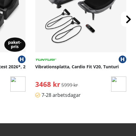
test 2026*, 2
Vibrationsplatta, Cardio Fit V20, Tunturi
3468 kr
Ordinarie pris:
5999 kr
7-28 arbetsdagar