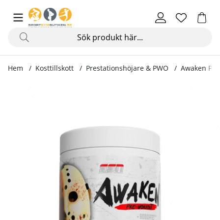
Hem
Kosttillskott
Prestationshöjare & PWO
Awaken PWO
Produktbilder Awaken PWO, 400 g