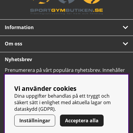
Information
Om oss
Nyhetsbrev
Prenumerera på vårt populära nyhetsbrev. Innehåller
tips, nyheter och våra allra bästa erbjudanden.
OK
Vi använder cookies
Dina uppgifter behandlas på ett tryggt och
säkert sätt i enlighet med aktuella lagar om
dataskydd (GDPR).
Inställningar
Acceptera alla
© Sport & Gym Butiken JTC AB |
Kontakta oss
| All rights reserved
| Org.nr: 556668-7058 | Tel: 0500-42 87 00