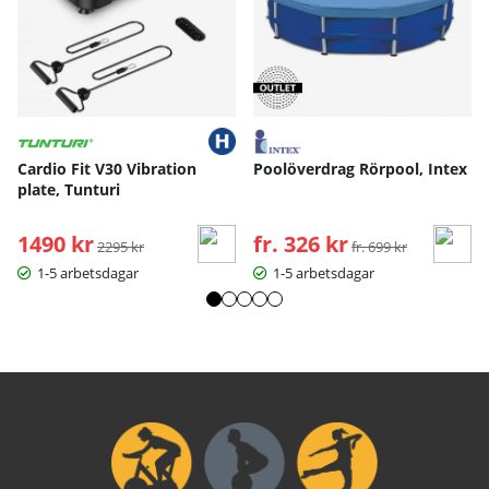
Cardio Fit V30 Vibration
Poolöverdrag Rörpool, Intex
plate, Tunturi
1490 kr
Ordinarie pris:
fr. 326 kr
Ordinarie pris:
2295 kr
fr. 699 kr
1-5 arbetsdagar
1-5 arbetsdagar