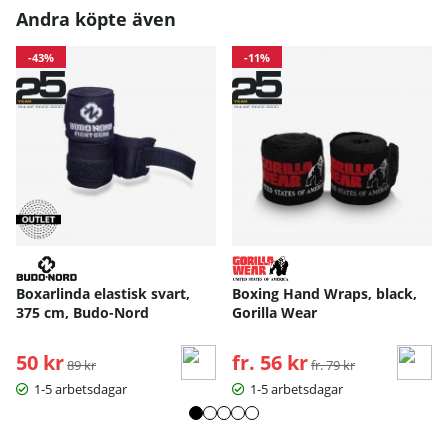
Andra köpte även
-43%
-11%
Boxarlinda elastisk svart,
Boxing Hand Wraps, black,
375 cm, Budo-Nord
Gorilla Wear
50 kr
Ordinarie pris:
fr. 56 kr
Ordinarie pris:
89 kr
fr. 79 kr
1-5 arbetsdagar
1-5 arbetsdagar