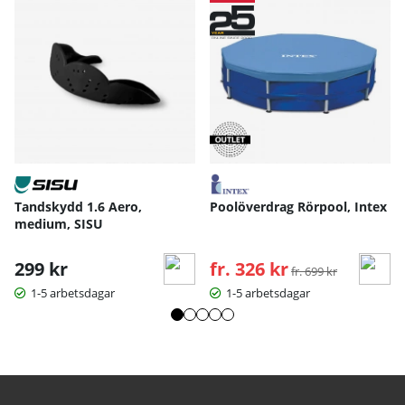
Tandskydd 1.6 Aero,
Poolöverdrag Rörpool, Intex
medium, SISU
299 kr
fr. 326 kr
Ordinarie pris:
fr. 699 kr
1-5 arbetsdagar
1-5 arbetsdagar