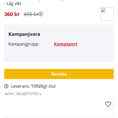
- Låg vikt
360
kr
495
kr
Kampanjvara
Kampanjgrupp:
Kampsport
Bevaka
Leverans:
Tillfälligt slut
Artnr:
SB-ADITST03-L