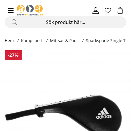
Hem
Kampsport
Mittsar & Pads
Sparkspade Single Targ
Produktbilder Sparkspade Single Target, black
-27%