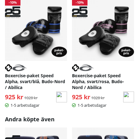
-10%
-10%
Boxercise-paket Speed
Boxercise-paket Speed
Alpha, svart/blå, Budo-Nord
Alpha, svart/rosa, Budo-
/ Abilica
Nord / Abilica
925 kr
Ordinarie pris:
925 kr
Ordinarie pris:
1028 kr
1028 kr
1-5 arbetsdagar
1-5 arbetsdagar
Andra köpte även