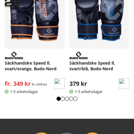
Säckhandske Speed ll,
Säckhandske Speed ll,
svart/orange, Budo-Nord
svart/blå, Budo-Nord
fr. 349 kr
Ordinarie pris:
379 kr
fr. 379 kr
1-5 arbetsdagar
1-5 arbetsdagar