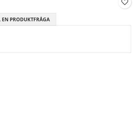
 0 AV 5 ANTAL BETYG 0
L EN PRODUKTFRÅGA