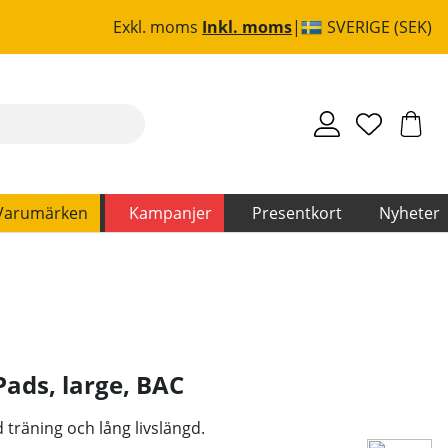
Exkl. moms
Inkl. moms
SVERIGE (SEK)
Varumärken
Kampanjer
Presentkort
Nyheter
Pads, large
,
BAC
 träning och lång livslängd.