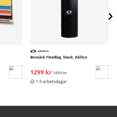
Boxsäck FlexiBag, black, Abilica
1299 kr
Ordinarie pris:
1499 kr
1-5 arbetsdagar