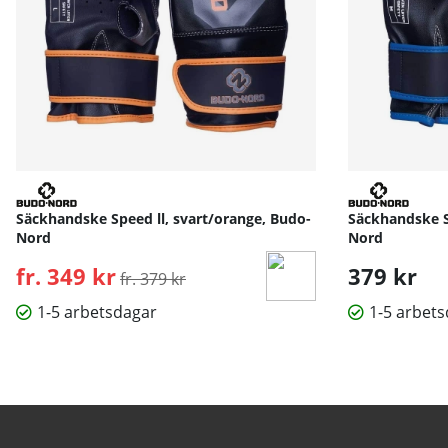
Säckhandske Speed ll, svart/orange, Budo-
Säckhandske Sp
Nord
Nord
fr. 349 kr
Ordinarie pris:
379 kr
fr. 379 kr
1-5 arbetsdagar
1-5 arbet