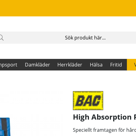
mpsport
Damkläder
Herrkläder
Hälsa
Fritid
High Absorption 
Speciellt framtagen för hård