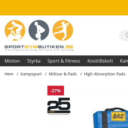
Motion
Styrka
Sport & Fitness
Kosttillskott
Ka
Hem
Kampsport
Mittsar & Pads
High Absorption Pads
Produktbilder High Absorption Pads
-27%