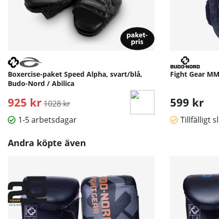
Boxercise-paket Speed Alpha, svart/blå,
Fight Gear M
Budo-Nord / Abilica
925 kr
Ordinarie pris:
599 kr
1028 kr
1-5 arbetsdagar
Tillfälligt s
Andra köpte även