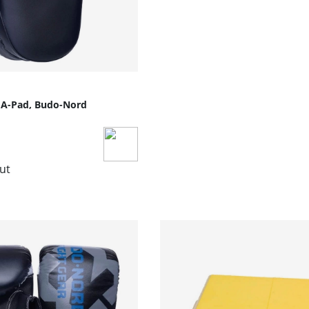
MA-Pad, Budo-Nord
lut