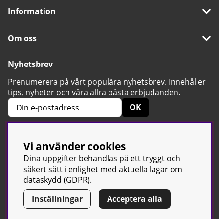
Information
Om oss
Nyhetsbrev
Prenumerera på vårt populära nyhetsbrev. Innehåller
tips, nyheter och våra allra bästa erbjudanden.
OK
Vi använder cookies
4.6
Baserat på 2424 betyg
Dina uppgifter behandlas på ett tryggt och
säkert sätt i enlighet med aktuella lagar om
dataskydd (GDPR).
Inställningar
Acceptera alla
© Sport & Gym Butiken JTC AB |
Kontakta oss
| All rights reserved
| Org.nr: 556668-7058 | Tel: 0500-42 87 00