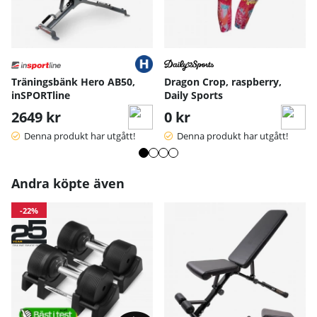
Träningsbänk Hero AB50,
Dragon Crop, raspberry,
inSPORTline
Daily Sports
2649 kr
0 kr
Denna produkt har utgått!
Denna produkt har utgått!
S
M
L
XL
Handskens längd
17
18
19
20
Handskens bredd
10
10.5
11
11.
Andra köpte även
Handskens bredd längst ned
8
9.5
10
10.
12.
Handskens längd - dam
13.5
14.2
-22%
5
Handskens bred - dam
8.5
9
9.5
Mått angivna i cm.