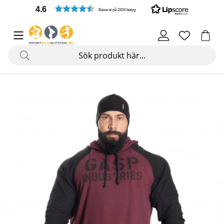
4.6
Baserat på 2424 betyg
Produktbilder L/S Thermal Hoodie, maroon