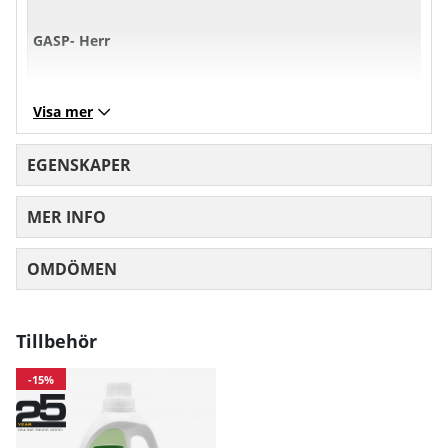
GASP- Herr
XS
S
M
L
Visa mer
Bröst
101
107
113
11
EGENSKAPER
Midja
71
77
83
89
MER INFO
Höft
97
103
10
OMDÖMEN
MEDELBETYG 0 AV 5 ANTAL BETYG 0
Mått angivna i cm.
Tillbehör
-15%