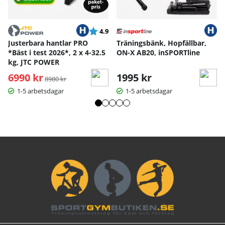
Betyg:
utav 5 stjärnor
4.9
Justerbara hantlar PRO
Träningsbänk, Hopfällbar,
*Bäst i test 2026*, 2 x 4-32.5
ON-X AB20, inSPORTline
kg, JTC POWER
6990 kr
Ordinarie pris:
1995 kr
8980 kr
1-5 arbetsdagar
1-5 arbetsdagar