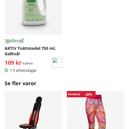
AKTIV Tvättmedel 750 ml,
Galltvål
109 kr
Ordinarie pris:
129 kr
1-5 arbetsdagar
Se fler varor
-20%