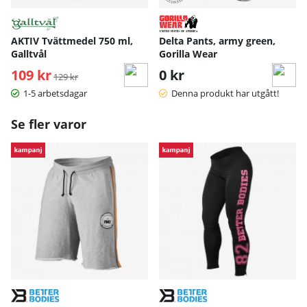
AKTIV Tvättmedel 750 ml,
Delta Pants, army green,
Galltvål
Gorilla Wear
109 kr
Ordinarie pris:
0 kr
129 kr
1-5 arbetsdagar
Denna produkt har utgått!
Se fler varor