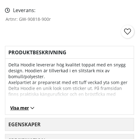
Leverans:
Artnr:
GW-90818-900r
PRODUKTBESKRIVNING
Delta Hoodie levererar hög kvalitet toppat med en snygg
design. Hoodien är tillverkad i en slitstark mix av
bomull/polyester.
Axelpartiet är preparerat med ett tuff veckad yta som ger
Delta Hoodie en unik look som sticker ut. På framsidan
finns praktiska kängurufickor och en bröstficka med
dragkedja.
Bröstfickan har en smart sladdgenomföring för att enkelt
Visa mer
kunna ansluta dina hörlurar.
Storleksguide
EGENSKAPER