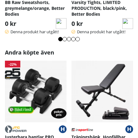
BB Raw Sweatshorts,
Varsity Tights, LIMITED
greymelange/orange, Better
PRODUCTION, black/pink,
Bodies
Better Bodies
0 kr
0 kr
Denna produkt har utgått!
Denna produkt har utgått!
Andra köpte även
-22%
Justerbara hantlar PRO
Träningsbänk, Hopfällbar,