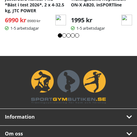
*Bäst i test 2026*, 2 x 4-32.5
ON-X AB20, inSPORTline
kg, JTC POWER
6990 kr
Ordinarie pris:
1995 kr
8980 kr
1-5 arbetsdagar
1-5 arbetsdagar
Information
Om oss