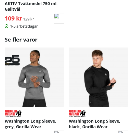
AKTIV Tvättmedel 750 ml,
Galltvål
109 kr
Ordinarie pris:
129 kr
1-5 arbetsdagar
Se fler varor
Washington Long Sleeve,
Washington Long Sleeve,
grey, Gorilla Wear
black, Gorilla Wear