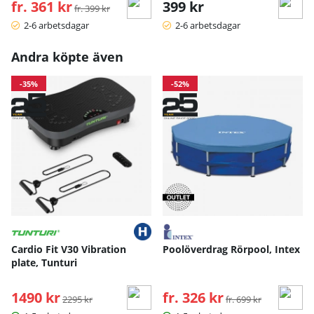
fr. 361 kr
Ordinarie pris:
399 kr
fr. 399 kr
2-6 arbetsdagar
2-6 arbetsdagar
Andra köpte även
-35%
-52%
Cardio Fit V30 Vibration
Poolöverdrag Rörpool, Intex
plate, Tunturi
1490 kr
Ordinarie pris:
fr. 326 kr
Ordinarie pris:
2295 kr
fr. 699 kr