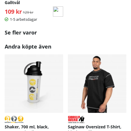
Galltvål
109 kr
Ordinarie pris:
129 kr
1-5 arbetsdagar
Se fler varor
Andra köpte även
Shaker, 700 ml, black,
Saginaw Oversized T-Shirt,