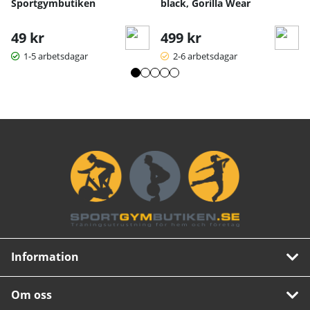
Sportgymbutiken
black, Gorilla Wear
49 kr
499 kr
1-5 arbetsdagar
2-6 arbetsdagar
Information
Om oss