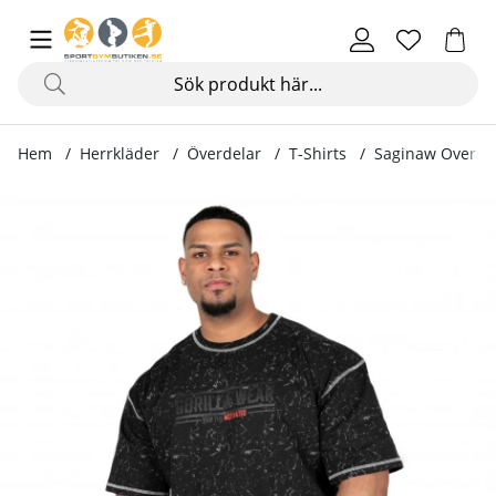
Hem
Herrkläder
Överdelar
T-Shirts
Saginaw Oversiz
Produktbilder Saginaw Oversized T-Shirt, washed black