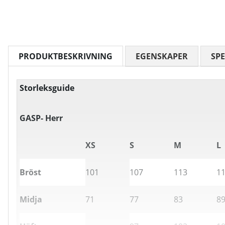
PRODUKTBESKRIVNING
EGENSKAPER
SPE
Storleksguide
GASP- Herr
XS
S
M
L
Bröst
101
107
113
1
Midja
71
77
83
8