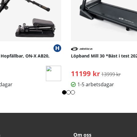
 Hopfällbar, ON-X AB20,
Löpband Mill 30 *Bäst i test 202
11199 kr
Ordinarie pris:
13999 kr
sdagar
1-5 arbetsdagar
n
Om oss