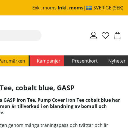
Exkl. moms
Inkl. moms
SVERIGE (SEK)
Varumärken
Kampanjer
Presentkort
Nyheter
Tee, cobalt blue
,
GASP
a GASP Iron Tee. Pump Cover Iron Tee cobalt blue har
en är tillverkad i en blandning av bomull och
e.
rgen genom många träningspass och tvättar och är