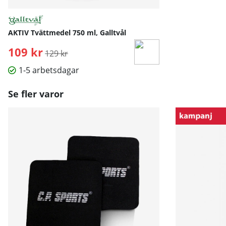
AKTIV Tvättmedel 750 ml, Galltvål
109 kr
Ordinarie pris:
129 kr
1-5 arbetsdagar
Se fler varor