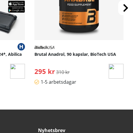
4*, Abilica
Brutal Anadrol, 90 kapslar, BioTech USA
295 kr
Ordinarie pris:
310 kr
1-5 arbetsdagar
Nyhetsbrev