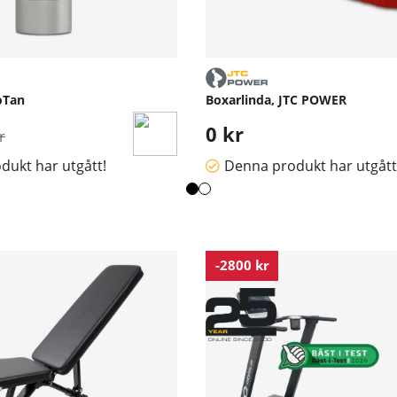
L
0
1.5
0.5
oTan
Boxarlinda, JTC POWER
arie pris:
0 kr
r
dukt har utgått!
Denna produkt har utgått
-2800 kr