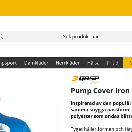
mpsport
Damkläder
Herrkläder
Hälsa
Fritid
Pump Cover Iron 
Inspirerad av den populär
samma snygga passform, m
polyester som andas bättr
Tyget håller formen och fä