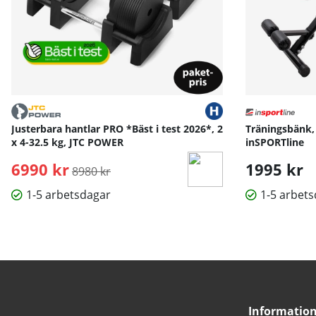
Justerbara hantlar PRO *Bäst i test 2026*, 2
Träningsbänk,
x 4-32.5 kg, JTC POWER
inSPORTline
6990 kr
Ordinarie pris:
1995 kr
8980 kr
1-5 arbetsdagar
1-5 arbet
Informatio