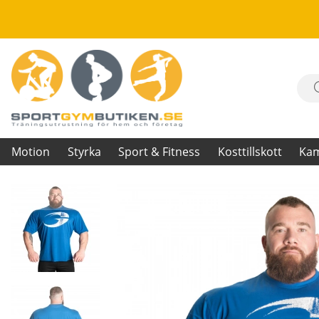
Motion
Styrka
Sport & Fitness
Kosttillskott
Ka
Produktbilder Pump Cover Iron Tee, cobalt blue