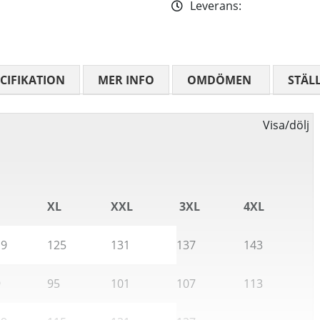
Leverans:
CIFIKATION
MER INFO
OMDÖMEN
MEDELBETYG
STÄL
Visa/dölj
XL
XXL
3XL
4XL
19
125
131
137
143
9
95
101
107
113