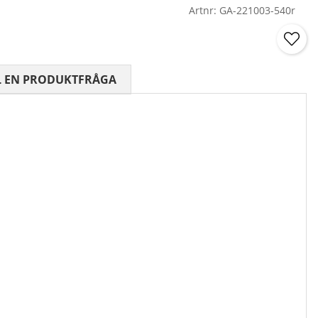
Artnr:
GA-221003-540r
 0 AV 5 ANTAL BETYG 0
L EN PRODUKTFRÅGA