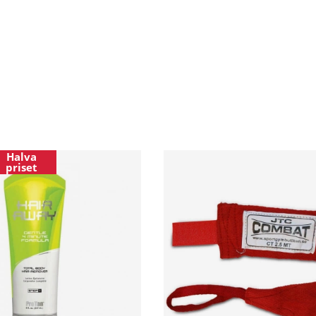
Halva
priset