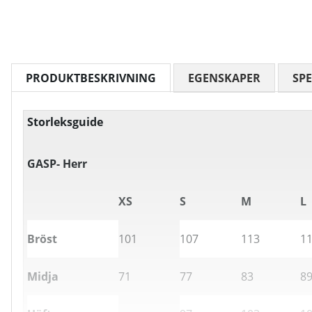
PRODUKTBESKRIVNING
EGENSKAPER
SPE
Storleksguide
GASP- Herr
XS
S
M
L
Bröst
101
107
113
1
Midja
71
77
83
8