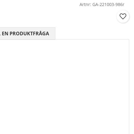
Artnr:
GA-221003-986r
 0 AV 5 ANTAL BETYG 0
L EN PRODUKTFRÅGA