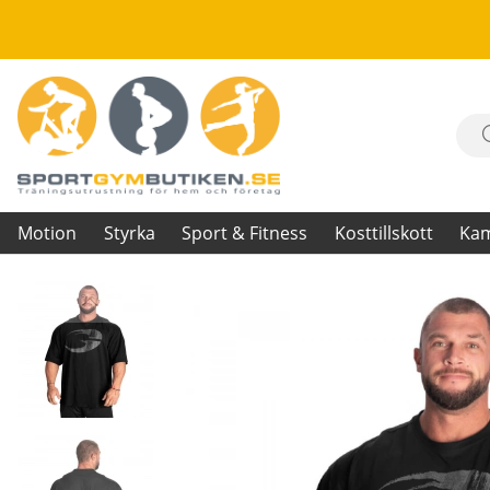
Motion
Styrka
Sport & Fitness
Kosttillskott
Ka
Produktbilder Pump Cover Iron Tee, black/grey