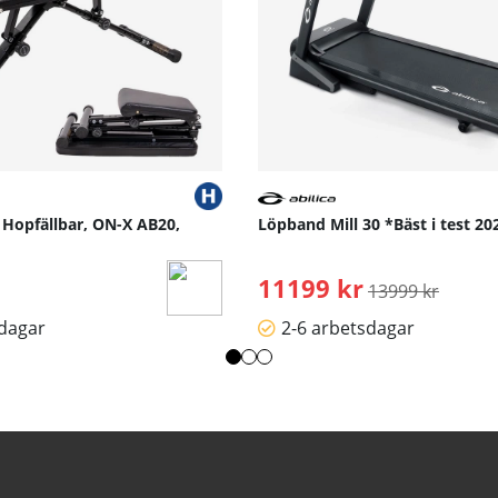
 Hopfällbar, ON-X AB20,
Löpband Mill 30 *Bäst i test 202
11199 kr
Ordinarie pris:
13999 kr
sdagar
2-6 arbetsdagar