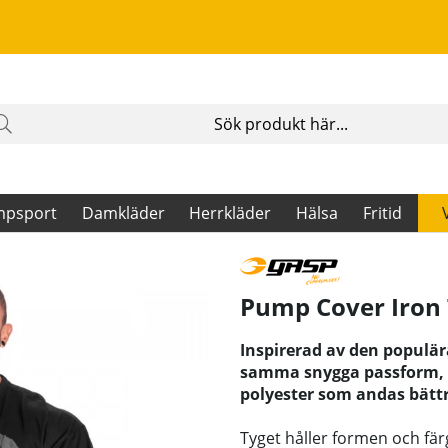
mpsport
Damkläder
Herrkläder
Hälsa
Fritid
Pump Cover Iron 
Inspirerad av den populär
samma snygga passform, m
polyester som andas bättr
Tyget håller formen och fä