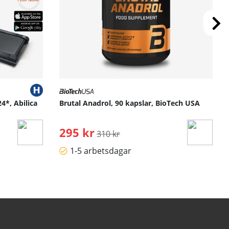
4*, Abilica
Brutal Anadrol, 90 kapslar, BioTech USA
295 kr
Ordinarie pris:
310 kr
1-5 arbetsdagar