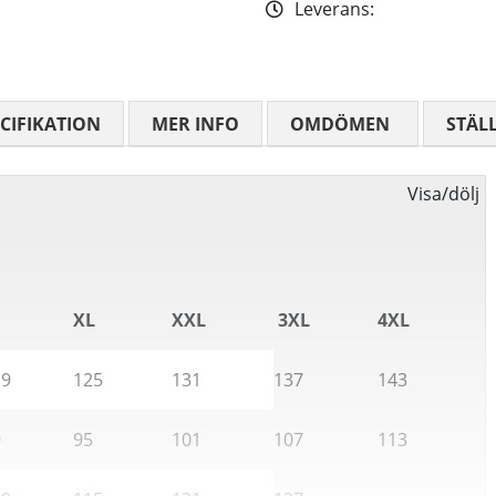
Leverans:
CIFIKATION
MER INFO
OMDÖMEN
MEDELBETYG
STÄL
Visa/dölj
XL
XXL
3XL
4XL
19
125
131
137
143
9
95
101
107
113