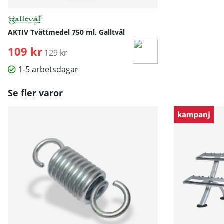
AKTIV Tvättmedel 750 ml, Galltvål
109 kr
Ordinarie pris:
129 kr
1-5 arbetsdagar
Se fler varor