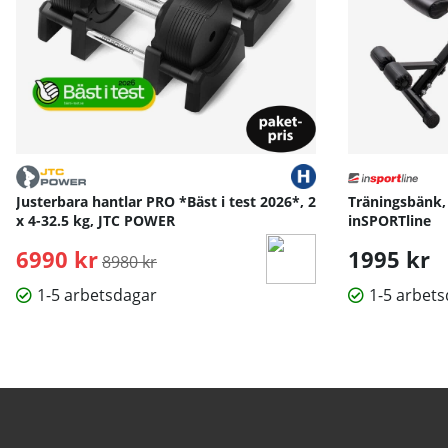
Justerbara hantlar PRO *Bäst i test 2026*, 2
Träningsbänk,
x 4-32.5 kg, JTC POWER
inSPORTline
6990 kr
Ordinarie pris:
1995 kr
8980 kr
1-5 arbetsdagar
1-5 arbet