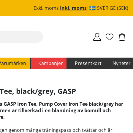
Exkl. moms
Inkl. moms
SVERIGE (SEK)
Varumärken
Kampanjer
Presentkort
Nyheter
Tee, black/grey
,
GASP
a GASP Iron Tee. Pump Cover Iron Tee black/grey har
en är tillverkad i en blandning av bomull och
e.
rgen genom många träningspass och tvättar och är