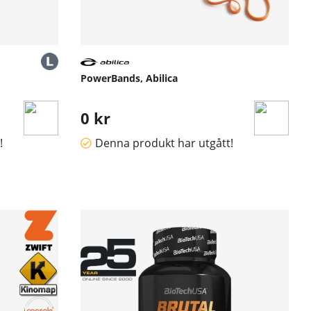
PowerBands, Abilica
0 kr
!
Denna produkt har utgått!