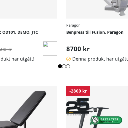
L
0
1.5
0.5
Paragon
k OD101, DEMO, JTC
Benpress till Fusion, Paragon
rdinarie pris:
8700 kr
500 kr
dukt har utgått!
Denna produkt har utgått
-2800 kr