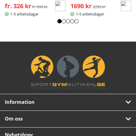
fr. 326 kr
Ordinarie pris:
1690 kr
Ordinarie pris:
fr. 699 kr
2295 kr
1-5 arbetsdagar
1-5 arbetsdagar
Information
Om oss
Nyhetsbrev