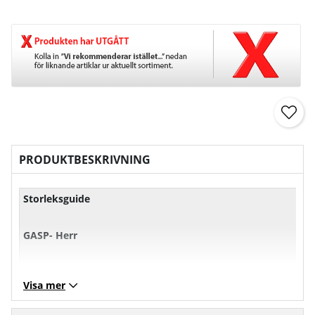
PRODUKTBESKRIVNING
Storleksguide
GASP- Herr
XS
S
M
L
Visa mer
Bröst
101
107
113
11