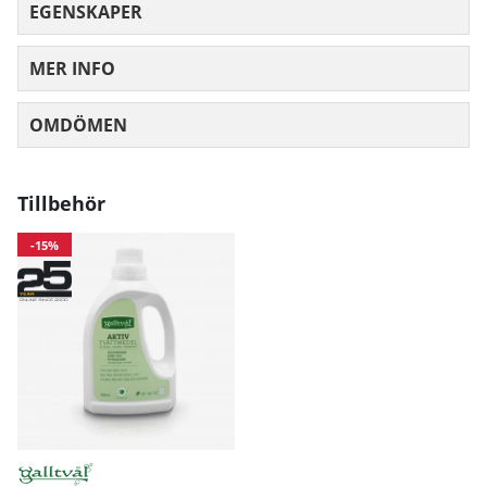
EGENSKAPER
Midja
71
77
83
89
MER INFO
Höft
97
103
10
OMDÖMEN
MEDELBETYG 0 AV 5 ANTAL BETYG 0
Mått angivna i cm.
Tillbehör
-15%