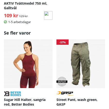
AKTIV Tvättmedel 750 ml,
Galltvål
109 kr
Ordinarie pris:
129 kr
1-5 arbetsdagar
Se fler varor
-57%
Sugar Hill Halter, sangria
Street Pant, wash green,
red, Better Bodies
GASP