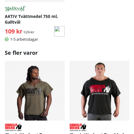
AKTIV Tvättmedel 750 ml,
Galltvål
109 kr
Ordinarie pris:
129 kr
1-5 arbetsdagar
Se fler varor